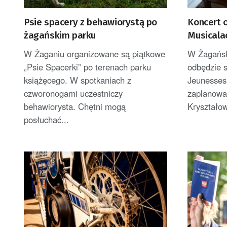
Psie spacery z behawiorystą po
Koncert 
żagańskim parku
Musicala
W Żaganiu organizowane są piątkowe
W Żagańsk
„Psie Spacerki” po terenach parku
odbędzie s
książęcego. W spotkaniach z
Jeunesses
czworonogami uczestniczy
zaplanowan
behawiorysta. Chętni mogą
Kryształow
posłuchać...