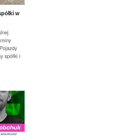
spółki w
lnej
gminy
Pojazdy
y spółki i