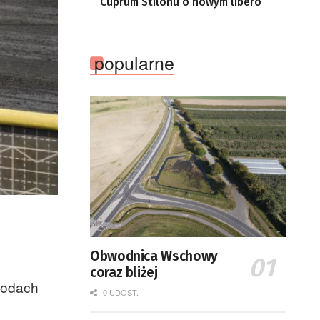
Cuprum Stilonu o nowym libero
popularne
Obwodnica Wschowy
coraz bliżej
wodach
0 UDOST.