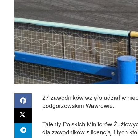
27 zawodników wzięło udział w nie
podgorzowskim Wawrowie.
Talenty Polskich Minitorów Żużlowy
dla zawodników z licencją, i tych kt