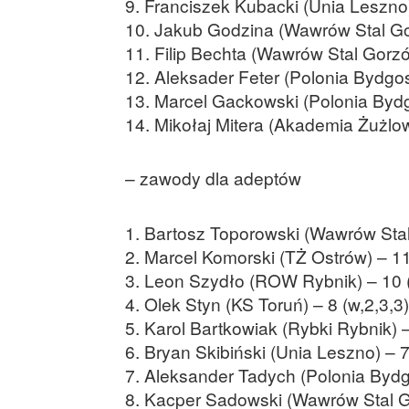
9. Franciszek Kubacki (Unia Leszno) 
10. Jakub Godzina (Wawrów Stal Gor
11. Filip Bechta (Wawrów Stal Gorzów
12. Aleksader Feter (Polonia Bydgos
13. Marcel Gackowski (Polonia Bydgos
14. Mikołaj Mitera (Akademia Żużlowa
– zawody dla adeptów
1. Bartosz Toporowski (Wawrów Stal
2. Marcel Komorski (TŻ Ostrów) – 11
3. Leon Szydło (ROW Rybnik) – 10 (
4. Olek Styn (KS Toruń) – 8 (w,2,3,3)
5. Karol Bartkowiak (Rybki Rybnik) –
6. Bryan Skibiński (Unia Leszno) – 7
7. Aleksander Tadych (Polonia Bydgo
8. Kacper Sadowski (Wawrów Stal Go