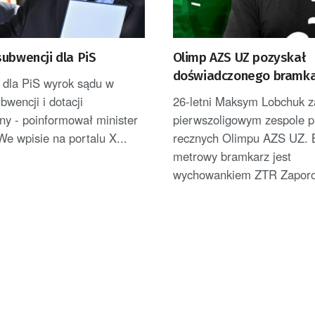
ubwencji dla PiS
Olimp AZS UZ pozyskał
doświadczonego bramk
 dla PiS wyrok sądu w
bwencji i dotacji
26-letni Maksym Lobchuk z
ny - poinformował minister
pierwszoligowym zespole pi
We wpisie na portalu X...
recznych Olimpu AZS UZ. B
metrowy bramkarz jest
wychowankiem ZTR Zaporo