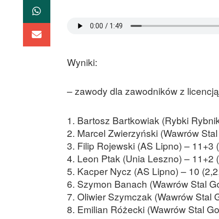
Wyniki:
– zawody dla zawodników z licencją
1. Bartosz Bartkowiak (Rybki Rybnik
2. Marcel Zwierzyński (Wawrów Stal
3. Filip Rojewski (AS Lipno) – 11+3 (
4. Leon Ptak (Unia Leszno) – 11+2 (
5. Kacper Nycz (AS Lipno) – 10 (2,2
6. Szymon Banach (Wawrów Stal Gor
7. Oliwier Szymczak (Wawrów Stal G
8. Emilian Różecki (Wawrów Stal Gor