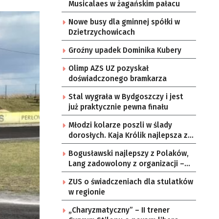
Musicalaes w żagańskim pałacu
Nowe busy dla gminnej spółki w
Dzietrzychowicach
Groźny upadek Dominika Kubery
Olimp AZS UZ pozyskał
doświadczonego bramkarza
Stal wygrała w Bydgoszczy i jest
już praktycznie pewna finału
Młodzi kolarze poszli w ślady
dorosłych. Kaja Królik najlepsza z
Lubuszanek w Tour de Pologne
Bogusławski najlepszy z Polaków,
Junior
Lang zadowolony z organizacji –
komentarze po 3. etapie Tour de
ZUS o świadczeniach dla stulatków
Pologne
w regionie
„Charyzmatyczny” – II trener