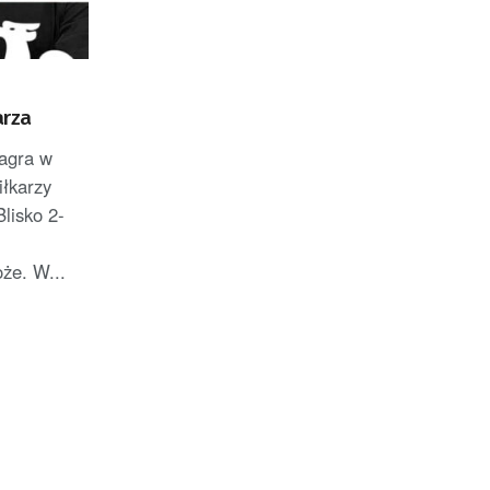
arza
agra w
łkarzy
lisko 2-
że. W...