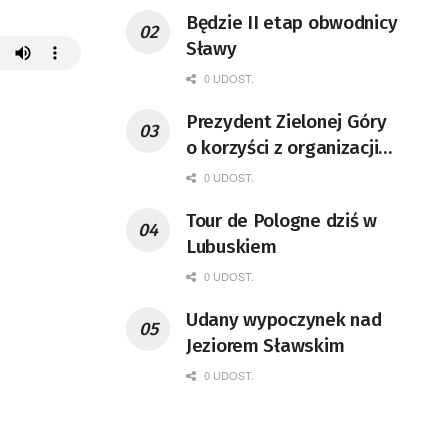
Będzie II etap obwodnicy
Sławy
0 UDOST.
Prezydent Zielonej Góry
o korzyści z organizacji
mety Tour de Pologne
0 UDOST.
Tour de Pologne dziś w
Lubuskiem
0 UDOST.
Udany wypoczynek nad
Jeziorem Sławskim
0 UDOST.