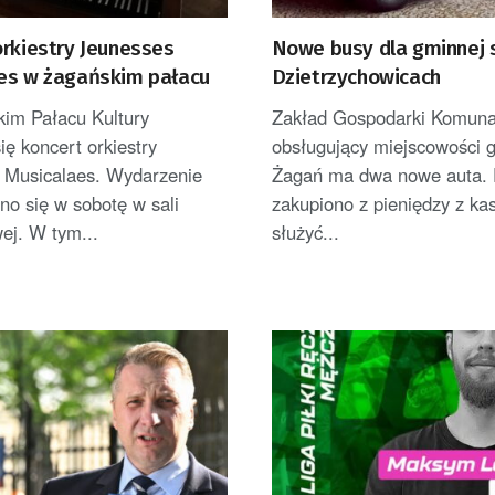
orkiestry Jeunesses
Nowe busy dla gminnej 
es w żagańskim pałacu
Dzietrzychowicach
im Pałacu Kultury
Zakład Gospodarki Komuna
ię koncert orkiestry
obsługujący miejscowości 
 Musicalaes. Wydarzenie
Żagań ma dwa nowe auta. 
o się w sobotę w sali
zakupiono z pieniędzy z kas
ej. W tym...
służyć...