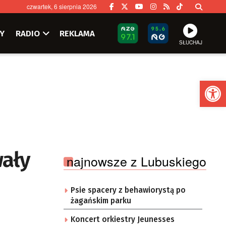
czwartek, 6 sierpnia 2026
Y
RADIO
REKLAMA
SŁUCHAJ
Ot
wały
najnowsze z Lubuskiego
Psie spacery z behawiorystą po
żagańskim parku
Koncert orkiestry Jeunesses