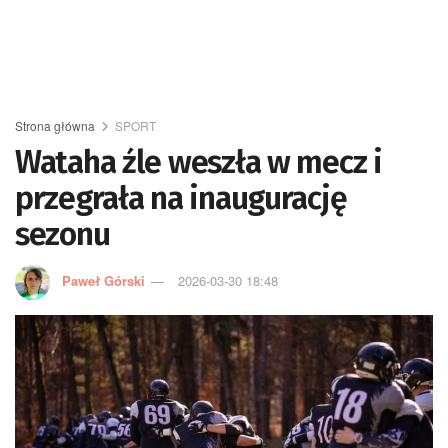
Strona główna
SPORT
Wataha źle weszła w mecz i
przegrała na inaugurację
sezonu
Paweł Górski
2026-03-30 18:48