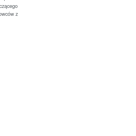
czącego
rowców z