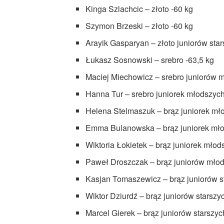
Kinga Szlachcic – złoto -60 kg
Szymon Brzeski – złoto -60 kg
Arayik Gasparyan – złoto juniorów star
Łukasz Sosnowski – srebro -63,5 kg
Maciej Miechowicz – srebro juniorów 
Hanna Tur – srebro juniorek młodszych
Helena Stelmaszuk – brąz juniorek mł
Emma Bulanowska – brąz juniorek mło
Wiktoria Łokietek – brąz juniorek młod
Paweł Droszczak – brąz juniorów młod
Kasjan Tomaszewicz – brąz juniorów st
Wiktor Dziurdź – brąz juniorów starszy
Marcel Gierek – brąz juniorów starszyc