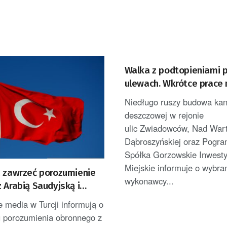
Walka z podtopieniami 
ulewach. Wkrótce prace 
ulicach Gorzowa
Niedługo ruszy budowa kana
deszczowej w rejonie
ulic Zwiadowców, Nad Wart
Dąbroszyńskiej oraz Pogran
Spółka Gorzowskie Inwesty
Miejskie informuje o wybra
a zawrzeć porozumienie
wykonawcy...
 Arabią Saudyjską i
nem
 media w Turcji informują o
u porozumienia obronnego z