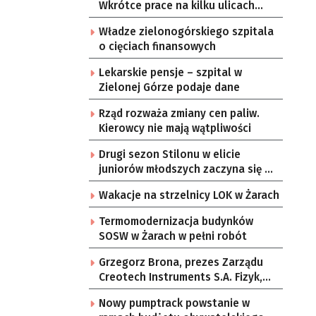
Wkrótce prace na kilku ulicach
Gorzowa
Władze zielonogórskiego szpitala
o cięciach finansowych
Lekarskie pensje – szpital w
Zielonej Górze podaje dane
Rząd rozważa zmiany cen paliw.
Kierowcy nie mają wątpliwości
Drugi sezon Stilonu w elicie
juniorów młodszych zaczyna się w
sobotę
Wakacje na strzelnicy LOK w Żarach
Termomodernizacja budynków
SOSW w Żarach w pełni robót
Grzegorz Brona, prezes Zarządu
Creotech Instruments S.A. Fizyk,
naukowiec, były pracownik CERN w
Nowy pumptrack powstanie w
Genewie, przedsiębiorca i