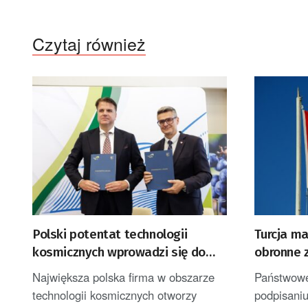
Czytaj również
Polski potentat technologii
Turcja m
kosmicznych wprowadzi się do
obronne z
Zielonej Góry
Pakista
Największa polska firma w obszarze
Państwowe
technologii kosmicznych otworzy
podpisani