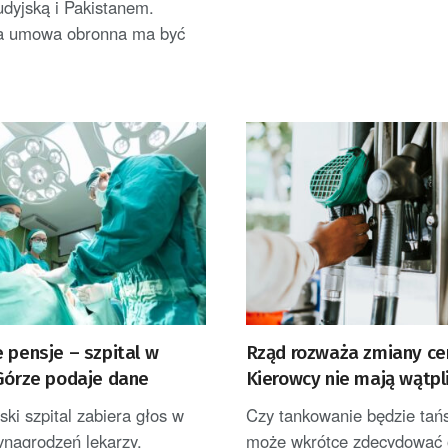
dyjską i Pakistanem.
na umowa obronna ma być
 pensje – szpital w
Rząd rozważa zmiany cen
 Górze podaje dane
Kierowcy nie mają wątpl
ski szpital zabiera głos w
Czy tankowanie będzie tań
ynagrodzeń lekarzy.
może wkrótce zdecydować 