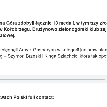
a Góra zdobyli łącznie 13 medali, w tym trzy zło
t w Kołobrzegu. Drużynowo zielonogórski klub zaj
alowej.
 sięgnęli Arayik Gasparyan w kategorii juniorów sta
g – Szymon Brzeski i Kinga Szlachcic, która tak op
ach Polski full contact: