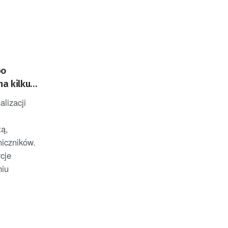
po
na kilku
lizacji
ą,
iczników.
cje
niu