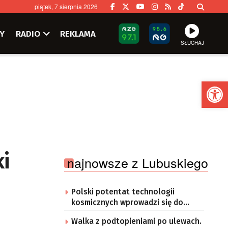
piątek, 7 sierpnia 2026
Y
RADIO
REKLAMA
SŁUCHAJ
Ot
i
najnowsze z Lubuskiego
Polski potentat technologii
kosmicznych wprowadzi się do
Zielonej Góry
Walka z podtopieniami po ulewach.