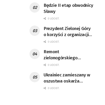
Będzie II etap obwodnicy
Sławy
0 UDOST.
Prezydent Zielonej Góry
o korzyści z organizacji
mety Tour de Pologne
0 UDOST.
Remont
zielonogórskiego
deptaka zgodnie z
0 UDOST.
planem
Ukrainiec zamieszany w
oszustwa oskarża
policjantów o pobicie
0 UDOST.