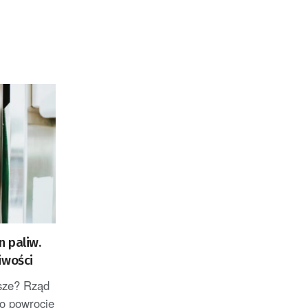
 paliw.
iwości
sze? Rząd
o powrocie