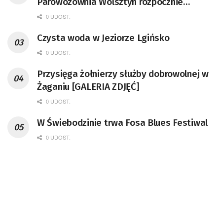
Parowozownia Wolsztyn rozpocznie
remont unikatowego Tr5-65
0 UDOST.
Czysta woda w Jeziorze Lgińsko
0 UDOST.
Przysięga żołnierzy służby dobrowolnej w
Żaganiu [GALERIA ZDJĘĆ]
0 UDOST.
W Świebodzinie trwa Fosa Blues Festiwal
0 UDOST.