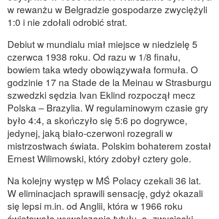
w rewanżu w Belgradzie gospodarze zwyciężyli
1:0 i nie zdołali odrobić strat.
Debiut w mundialu miał miejsce w niedzielę 5
czerwca 1938 roku. Od razu w 1/8 finału,
bowiem taka wtedy obowiązywała formuła. O
godzinie 17 na Stade de la Meinau w Strasburgu
szwedzki sędzia Ivan Eklind rozpoczął mecz
Polska – Brazylia. W regulaminowym czasie gry
było 4:4, a skończyło się 5:6 po dogrywce,
jedynej, jaką biało-czerwoni rozegrali w
mistrzostwach świata. Polskim bohaterem został
Ernest Wilimowski, który zdobył cztery gole.
Na kolejny występ w MŚ Polacy czekali 36 lat.
W eliminacjach sprawili sensację, gdyż okazali
się lepsi m.in. od Anglii, która w 1966 roku
świętowała wywalczenie tytułu, a „zwycięski