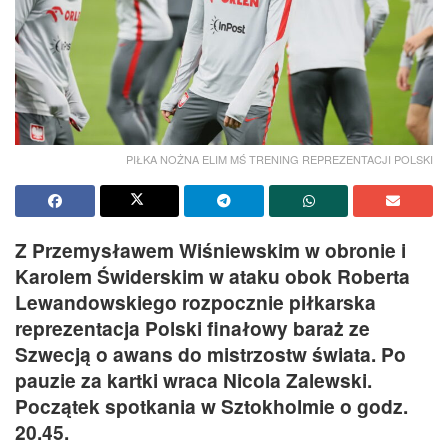
PIŁKA NOŻNA ELIM MŚ TRENING REPREZENTACJI POLSKI
Z Przemysławem Wiśniewskim w obronie i
Karolem Świderskim w ataku obok Roberta
Lewandowskiego rozpocznie piłkarska
reprezentacja Polski finałowy baraż ze
Szwecją o awans do mistrzostw świata. Po
pauzie za kartki wraca Nicola Zalewski.
Początek spotkania w Sztokholmie o godz.
20.45.