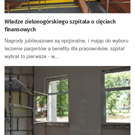
Władze zielonogórskiego szpitala o cięciach
finansowych
Nagrody jubileuszowe są opcjonalne, i mając do wyboru
leczenie pacjentów a benefity dla pracowników, szpital
wybrał to pierwsze - w...