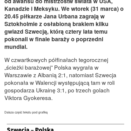
od awansu do mistrzostw świata w USA,
Kanadzie i Meksyku. We wtorek (31 marca) o
20.45 piłkarze Jana Urbana zagrają w
Sztokholmie z osłabioną brakiem kilku
gwiazd Szwecją, którą cztery lata temu
pokonali w finale baraży o poprzedni
mundial.
W czwartkowych półfinałach tegorocznej
„ścieżki barażowej” Polska wygrała w
Warszawie z Albanią 2:1, natomiast Szwecja
pokonała w Walencji występującą tam w roli
gospodarza Ukrainę 3:1, po trzech golach
Viktora Gyokeresa.
Dalsza część tekstu pod grafiką