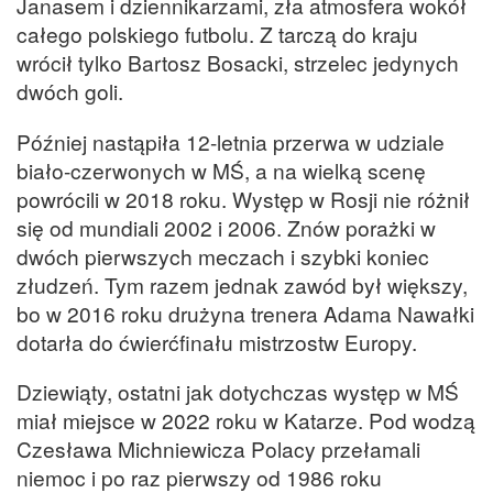
Janasem i dziennikarzami, zła atmosfera wokół
całego polskiego futbolu. Z tarczą do kraju
wrócił tylko Bartosz Bosacki, strzelec jedynych
dwóch goli.
Później nastąpiła 12-letnia przerwa w udziale
biało-czerwonych w MŚ, a na wielką scenę
powrócili w 2018 roku. Występ w Rosji nie różnił
się od mundiali 2002 i 2006. Znów porażki w
dwóch pierwszych meczach i szybki koniec
złudzeń. Tym razem jednak zawód był większy,
bo w 2016 roku drużyna trenera Adama Nawałki
dotarła do ćwierćfinału mistrzostw Europy.
Dziewiąty, ostatni jak dotychczas występ w MŚ
miał miejsce w 2022 roku w Katarze. Pod wodzą
Czesława Michniewicza Polacy przełamali
niemoc i po raz pierwszy od 1986 roku