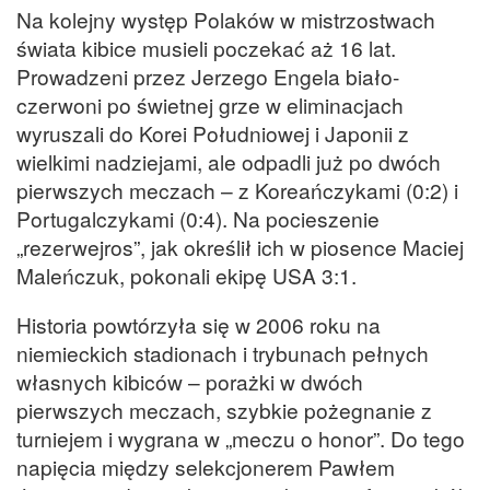
Na kolejny występ Polaków w mistrzostwach
świata kibice musieli poczekać aż 16 lat.
Prowadzeni przez Jerzego Engela biało-
czerwoni po świetnej grze w eliminacjach
wyruszali do Korei Południowej i Japonii z
wielkimi nadziejami, ale odpadli już po dwóch
pierwszych meczach – z Koreańczykami (0:2) i
Portugalczykami (0:4). Na pocieszenie
„rezerwejros”, jak określił ich w piosence Maciej
Maleńczuk, pokonali ekipę USA 3:1.
Historia powtórzyła się w 2006 roku na
niemieckich stadionach i trybunach pełnych
własnych kibiców – porażki w dwóch
pierwszych meczach, szybkie pożegnanie z
turniejem i wygrana w „meczu o honor”. Do tego
napięcia między selekcjonerem Pawłem