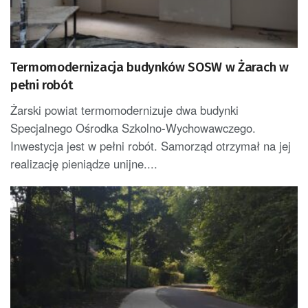
Termomodernizacja budynków SOSW w Żarach w
pełni robót
Żarski powiat termomodernizuje dwa budynki
Specjalnego Ośrodka Szkolno-Wychowawczego.
Inwestycja jest w pełni robót. Samorząd otrzymał na jej
realizację pieniądze unijne....