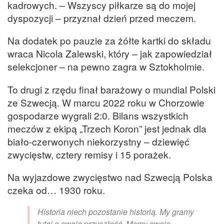
kadrowych. – Wszyscy piłkarze są do mojej
dyspozycji – przyznał dzień przed meczem.
Na dodatek po pauzie za żółte kartki do składu
wraca Nicola Zalewski, który – jak zapowiedział
selekcjoner – na pewno zagra w Sztokholmie.
To drugi z rzędu finał barażowy o mundial Polski
ze Szwecją. W marcu 2022 roku w Chorzowie
gospodarze wygrali 2:0. Bilans wszystkich
meczów z ekipą „Trzech Koron” jest jednak dla
biało-czerwonych niekorzystny – dziewięć
zwycięstw, cztery remisy i 15 porażek.
Na wyjazdowe zwycięstwo nad Szwecją Polska
czeka od… 1930 roku.
Historia niech pozostanie historią. My gramy
tutaj o swoją przyszłość. Mamy swoje