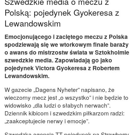
Szwedzkie media o meczu z
Polską: pojedynek Gyokeresa z
Lewandowskim
Emocjonującego i zaciętego meczu z Polska
spodziewają się we wtorkowym finale baraży
o awans do mistrzostw świata w Sztokholmie
szwedzkie media. Zapowiadają go jako
pojedynek Victora Gyokeresa z Robertem
Lewandowskim.
W gazecie „Dagens Nyheter” napisano, że
wieczorny mecz jest „o wszystko” i nie będzie to
widowisko „dla ludzi o słabych nerwach”.
Dziennik kibicom i szwedzkim piłkarzom radzi:
„zaakceptujecie nerwy i emocje”.
Szwedzka agencja TT pojedynek na Strawberry