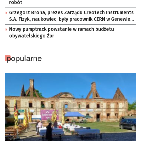
robót
Grzegorz Brona, prezes Zarządu Creotech Instruments
S.A. Fizyk, naukowiec, były pracownik CERN w Genewie,
przedsiębiorca i nauczyciel akademicki, doktor
Nowy pumptrack powstanie w ramach budżetu
habilitowany nauk fizycznych, koordynator Rady
obywatelskiego Żar
Sektorowej ds. Kompetencji Przemysłu Lotniczo-
Kosmicznego oraz członek Komitetu Badań
Kosmicznych i Satelitarnych PAN.
popularne