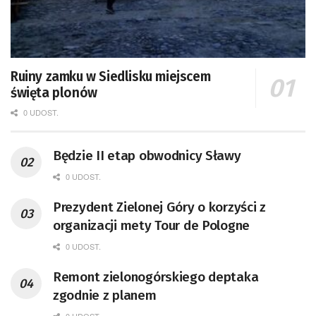
Ruiny zamku w Siedlisku miejscem
święta plonów
0 UDOST.
Będzie II etap obwodnicy Sławy
0 UDOST.
Prezydent Zielonej Góry o korzyści z
organizacji mety Tour de Pologne
0 UDOST.
Remont zielonogórskiego deptaka
zgodnie z planem
0 UDOST.