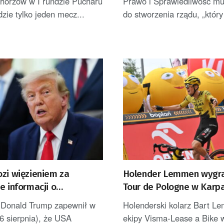
orzów w I rundzie Pucharu
Prawo i Sprawiedliwość mu
dzie tylko jeden mecz...
do stworzenia rządu, „który
ozi więzieniem za
Holender Lemmen wygra
e informacji o
Tour de Pologne w Karpa
onych zapasach amunicji
został liderem [AKTUALI
 Donald Trump zapewnił w
Holenderski kolarz Bart L
6 sierpnia), że USA
ekipy Visma-Lease a Bike 