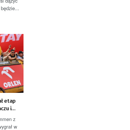
si dążyć
 będzie...
ł etap
czu i
ZACJA]
emmen z
wygrał w