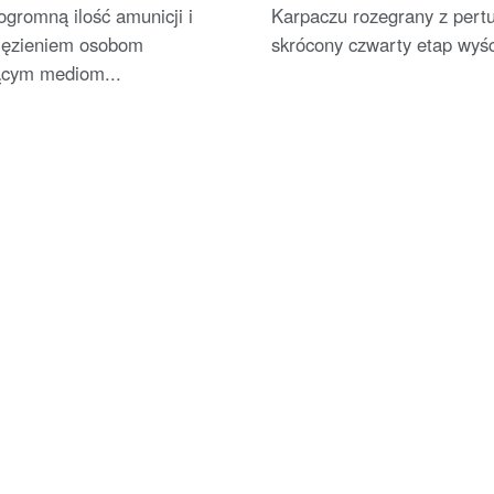
ogromną ilość amunicji i
Karpaczu rozegrany z pertu
więzieniem osobom
skrócony czwarty etap wyśc
ącym mediom...