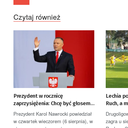
Czytaj również
Prezydent w rocznicę
Lechia p
zaprzysiężenia: Chcę być głosem
Ruch, a 
Polek i Polaków [AKTUALIZACJA]
Prezydent Karol Nawrocki powiedział
Drugoligo
w czwartek wieczorem (6 sierpnia), w
zagra u s