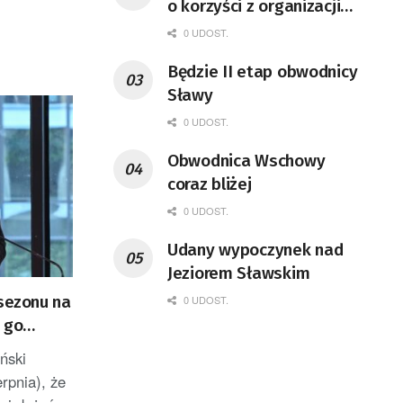
o korzyści z organizacji
mety Tour de Pologne
0 UDOST.
Będzie II etap obwodnicy
Sławy
0 UDOST.
Obwodnica Wschowy
coraz bliżej
0 UDOST.
Udany wypoczynek nad
Jeziorem Sławskim
„sezonu na
0 UDOST.
 go
ński
erpnia), że