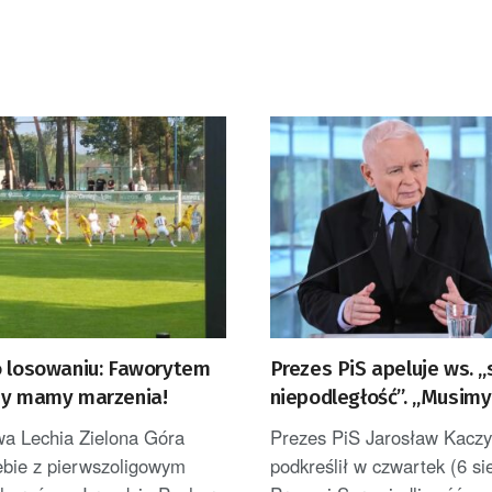
o losowaniu: Faworytem
Prezes PiS apeluje ws. 
my mamy marzenia!
niepodległość”. „Musimy
wykorzystać”
wa Lechia Zielona Góra
Prezes PiS Jarosław Kaczy
iebie z pierwszoligowym
podkreślił w czwartek (6 si