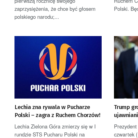
pierwszą rocznicę swojego
Ruchem Ch
zaprzysiężenia, że chce być głosem
Polski. Bę
polskiego narodu;...
Lechia zna rywala w Pucharze
Trump gr
Polski – zagra z Ruchem Chorzów!
ujawniani
uszczupl
Lechia Zielona Góra zmierzy się w I
Prezydent
rundzie STS Pucharu Polski na
czwartek (