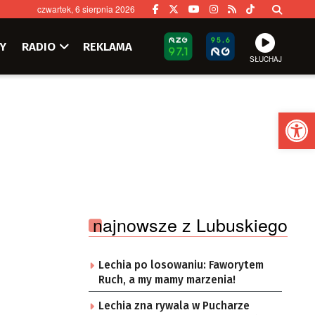
czwartek, 6 sierpnia 2026
Y
RADIO
REKLAMA
SŁUCHAJ
Ot
najnowsze z Lubuskiego
Lechia po losowaniu: Faworytem
Ruch, a my mamy marzenia!
Lechia zna rywala w Pucharze