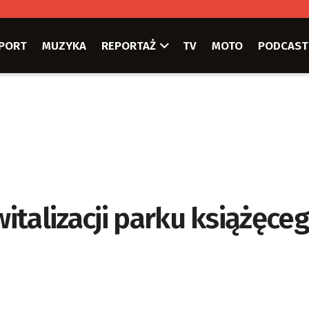
PORT
MUZYKA
REPORTAŻ
TV
MOTO
PODCAST
talizacji parku książęce