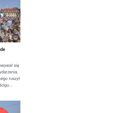
 de
owywał się
ydarzenia.
cego ruszył
cigu...