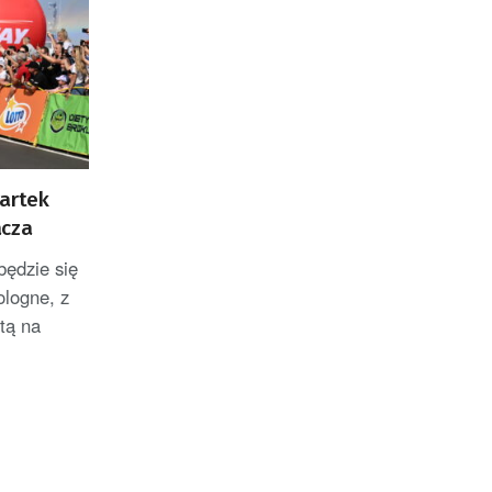
wartek
acza
będzie się
ologne, z
tą na