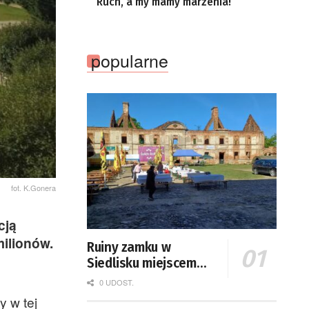
Ruch, a my mamy marzenia!
popularne
fot. K.Gonera
cją
milionów.
Ruiny zamku w
Siedlisku miejscem
święta plonów
0 UDOST.
y w tej