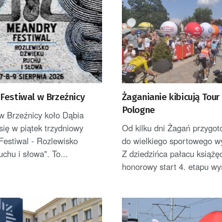
Festiwal w Brzeźnicy
Żaganianie kibicują Tour
Pologne
w Brzeźnicy koło Dąbia
się w piątek trzydniowy
Od kilku dni Żagań przygot
Festiwal - Rozlewisko
do wielkiego sportowego w
uchu i słowa". To...
Z dziedzińca pałacu książę
honorowy start 4. etapu wyś