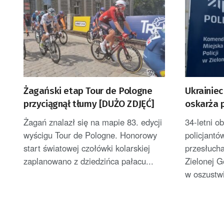
Żagański etap Tour de Pologne
Ukrainie
przyciągnął tłumy [DUŻO ZDJĘĆ]
oskarża p
Żagań znalazł się na mapie 83. edycji
34-letni o
wyścigu Tour de Pologne. Honorowy
policjantó
start światowej czołówki kolarskiej
przesłuch
zaplanowano z dziedzińca pałacu...
Zielonej G
w oszustwi