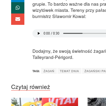
grupie. To bardzo ważne dla nas pr
wizytówek miasta. Tereny przy pała
burmistrz Sławomir Kowal:
Dodajmy, że swoją świetność żagań
Talleyrand-Périgord.
TAGI:
ŻAGAŃ
TEMAT DNIA
ŻAGAŃSKI PA
Czytaj również