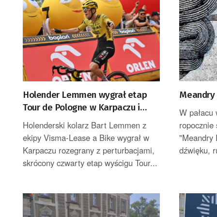
Holender Lemmen wygrał etap
Meandry 
Tour de Pologne w Karpaczu i
W pałacu 
został liderem
Holenderski kolarz Bart Lemmen z
ropocznie 
ekipy Visma-Lease a Bike wygrał w
"Meandry 
Karpaczu rozegrany z perturbacjami,
dźwięku, r
skrócony czwarty etap wyścigu Tour...