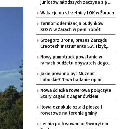
juniorów młodszych zaczyna się w
sobotę
Wakacje na strzelnicy LOK w Żarach
Termomodernizacja budynków
SOSW w Żarach w pełni robót
Grzegorz Brona, prezes Zarządu
Creotech Instruments S.A. Fizyk,
naukowiec, były pracownik CERN w
Nowy pumptrack powstanie w
Genewie, przedsiębiorca i
ramach budżetu obywatelskiego
nauczyciel akademicki, doktor
Żar
habilitowany nauk fizycznych,
Jakie powinno być Muzeum
koordynator Rady Sektorowej ds.
Lubuskie? Trwa badanie opinii
Kompetencji Przemysłu Lotniczo-
Kosmicznego oraz członek
Nowa ścieżka rowerowa połączyła
Komitetu Badań Kosmicznych i
Stary Żagań z Żaganówkiem
Satelitarnych PAN.
Iłowa oznakuje szlaki piesze i
rowerowe na terenie gminy
Lechia po losowaniu: Faworytem