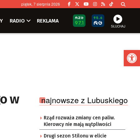
piątek, 7 sierpnia 2026
Y
RADIO
REKLAMA
SŁUCHAJ
Ot
go w
najnowsze z Lubuskiego
Rząd rozważa zmiany cen paliw.
Kierowcy nie mają wątpliwości
Drugi sezon Stilonu w elicie