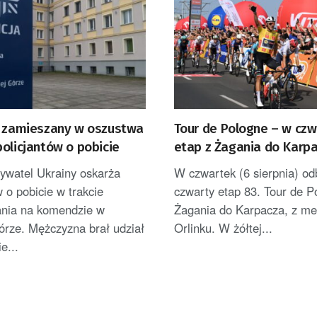
c zamieszany w oszustwa
Tour de Pologne – w cz
olicjantów o pobicie
etap z Żagania do Karp
bywatel Ukrainy oskarża
W czwartek (6 sierpnia) od
w o pobicie w trakcie
czwarty etap 83. Tour de P
ania na komendzie w
Żagania do Karpacza, z me
órze. Mężczyzna brał udział
Orlinku. W żółtej...
e...