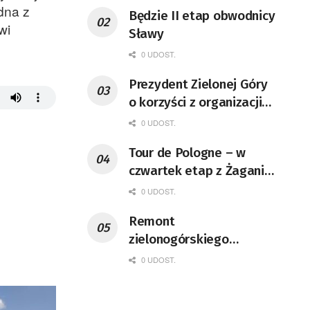
dna z
Będzie II etap obwodnicy
wi
Sławy
0 UDOST.
Prezydent Zielonej Góry
o korzyści z organizacji
mety Tour de Pologne
0 UDOST.
Tour de Pologne – w
czwartek etap z Żagania
do Karpacza
0 UDOST.
Remont
zielonogórskiego
deptaka zgodnie z
0 UDOST.
planem