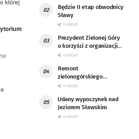
o której
Będzie II etap obwodnicy
Sławy
0 UDOST.
rytorium
Prezydent Zielonej Góry
o korzyści z organizacji
mety Tour de Pologne
lne
0 UDOST.
Remont
zielonogórskiego
deptaka zgodnie z
0 UDOST.
że
planem
Udany wypoczynek nad
Jeziorem Sławskim
0 UDOST.