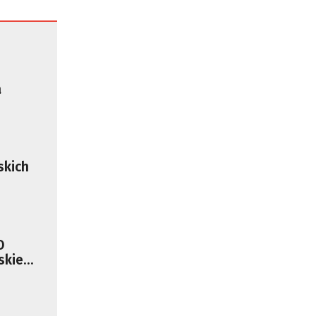
a
ojne
skich
O
skie