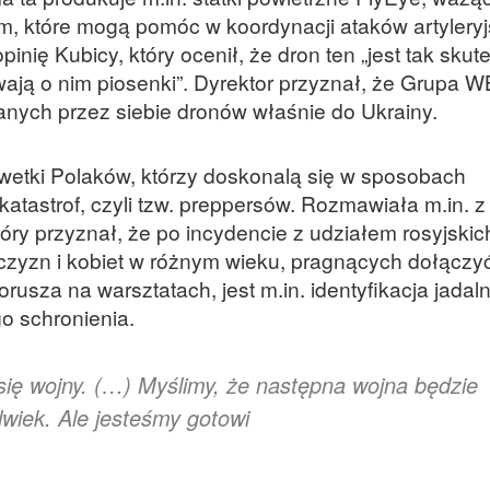
, które mogą pomóc w koordynacji ataków artyleryj
nię Kubicy, który ocenił, że dron ten „jest tak skut
ewają o nim piosenki”. Dyrektor przyznał, że Grupa 
ych przez siebie dronów właśnie do Ukrainy.
lwetki Polaków, którzy doskonalą się w sposobach
atastrof, czyli tzw. preppersów. Rozmawiała m.in. z
tóry przyznał, że po incydencie z udziałem rosyjski
zyzn i kobiet w różnym wieku, pragnących dołączyć
usza na warsztatach, jest m.in. identyfikacja jadaln
o schronienia.
ię wojny. (…) Myślimy, że następna wojna będzie
olwiek. Ale jesteśmy gotowi