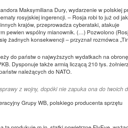
ndora Maksymiliana Dury, wydarzenie w polskiej pr
maty rosyjskiej ingerencji. – Rosja robi to już od ja
nnych krajów, przeprowadza cyberataki, atakuje
w tym pewien wspólny mianownik. (…) Pozwolono (Ro
ą się żadnych konsekwencji – przyznał rozmówca „Ti
leży do państw o najwyższych wydatkach na obron
 PKB. Dysponuje także armią liczącą 210 tys. żołnier
 państw należących do NATO.
sprawy z wojny, dopóki nie zapuka ona do twoich 
eracyjny Grupy WB, polskiego producenta sprzętu
ma ta produkuje m.in. statki powietrzne FlyEye, ważąc