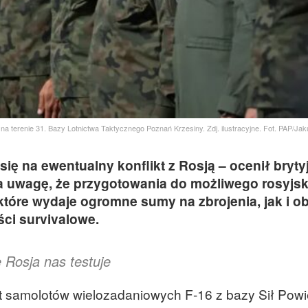
 na terenie 31. Bazy Lotnictwa Taktycznego Poznań Krzesiny. Zdj. ilustracyjne. Fot. PAP/
ę na ewentualny konflikt z Rosją – ocenił bryty
ła uwagę, że przygotowania do możliwego rosyjs
tóre wydaje ogromne sumy na zbrojenia, jak i ob
ci survivalowe.
 Rosja nas testuje
lot samolotów wielozadaniowych F-16 z bazy Sił Pow