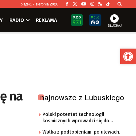
piątek, 7 sierpnia 2026
Y
RADIO
REKLAMA
SŁUCHAJ
Ot
ę na
najnowsze z Lubuskiego
Polski potentat technologii
kosmicznych wprowadzi się do
Zielonej Góry
Walka z podtopieniami po ulewach.