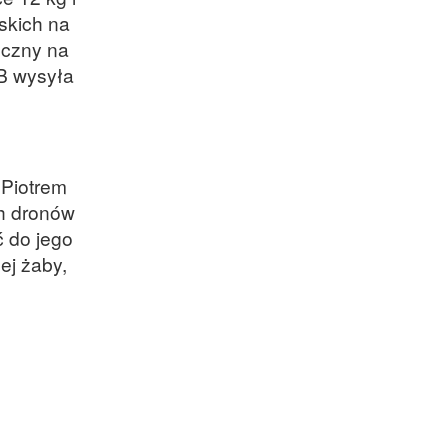
skich na
eczny na
WB wysyła
 Piotrem
ch dronów
 do jego
ej żaby,