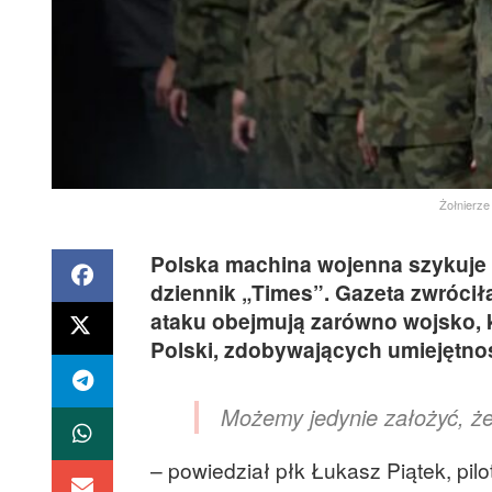
Żołnierze
Polska machina wojenna szykuje si
dziennik „Times”. Gazeta zwróci
ataku obejmują zarówno wojsko, k
Polski, zdobywających umiejętnoś
Możemy jedynie założyć, że
– powiedział płk Łukasz Piątek, pi