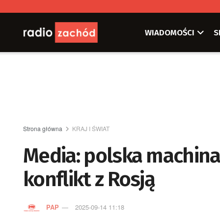
WIADOMOŚCI
S
Strona główna
KRAJ I ŚWIAT
Media: polska machina
konflikt z Rosją
PAP
2025-09-14 11:18