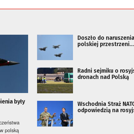
Doszło do naruszeni
polskiej przestrzeni
powietrznej? Siły Zbr
odpowiadają
Radni sejmiku o rosyj
dronach nad Polską
ienia były
Wschodnia Straż NAT
odpowiedzią na rosyj
drony nad Polską
czeństwa
 w polską