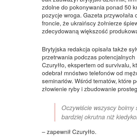
zdolne do pokonywania ponad 50 km
pozycje wroga. Gazeta przywołała opi
froncie, że ukraińscy żołnierze śpi
zdecydowaną większość produkowan
Brytyjska redakcja opisała także sy
przetrwania podczas potencjalnych k
Czuryłło, ekspertem od survivalu, k
odebrał mnóstwo telefonów od mężc
seminariów. Wśród tematów, które por
złowienie ryby i zbudowanie prosteg
Oczywiście wszyscy boimy s
bardziej okrutna niż kiedyk
– zapewnił Czuryłło.