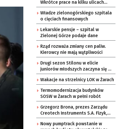
Wkrótce prace na kilku ulicach
Gorzowa
Władze zielonogórskiego szpitala
o cięciach finansowych
Lekarskie pensje – szpital w
Zielonej Górze podaje dane
Rząd rozważa zmiany cen paliw.
Kierowcy nie mają wątpliwości
Drugi sezon Stilonu w elicie
juniorów młodszych zaczyna się w
sobotę
Wakacje na strzelnicy LOK w Żarach
Termomodernizacja budynków
SOSW w Żarach w pełni robót
Grzegorz Brona, prezes Zarządu
Creotech Instruments S.A. Fizyk,
naukowiec, były pracownik CERN w
Nowy pumptrack powstanie w
Genewie, przedsiębiorca i