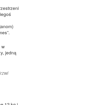
zestrzeni
kiegoś
sjanom)
mes”.
ę w
zy, jedną
drzwi
e 12 kg i