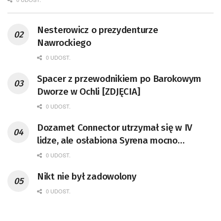
Nesterowicz o prezydenturze
Nawrockiego
0 UDOST.
Spacer z przewodnikiem po Barokowym
Dworze w Ochli [ZDJĘCIA]
0 UDOST.
Dozamet Connector utrzymał się w IV
lidze, ale osłabiona Syrena mocno
postraszyła
0 UDOST.
Nikt nie był zadowolony
0 UDOST.