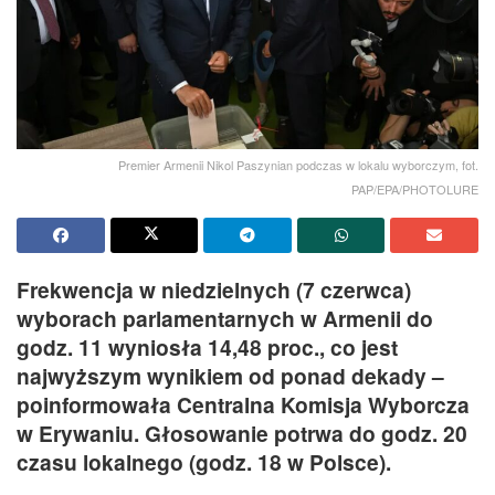
Premier Armenii Nikol Paszynian podczas w lokalu wyborczym, fot.
PAP/EPA/PHOTOLURE
Frekwencja w niedzielnych (7 czerwca)
wyborach parlamentarnych w Armenii do
godz. 11 wyniosła 14,48 proc., co jest
najwyższym wynikiem od ponad dekady –
poinformowała Centralna Komisja Wyborcza
w Erywaniu. Głosowanie potrwa do godz. 20
czasu lokalnego (godz. 18 w Polsce).