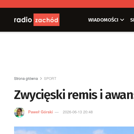
WIADOMOŚCI
S
Strona główna
SPORT
Zwycięski remis i awans
Paweł Górski
2026-06-13 20:48