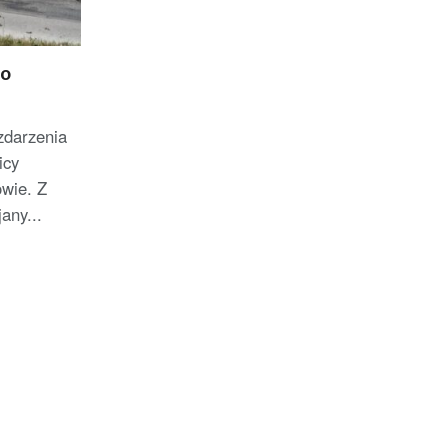
do
zdarzenia
icy
wie. Z
jany...