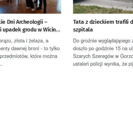
ie Dni Archeologii –
Tata z dzieckiem trafili 
i upadek grodu w Wicinie
szpitala
rązu, złota i żelaza, a
Do groźnie wyglądającego 
enty dawnej broni - to tylko
doszło po godzinie 15 na ul
 przedmiotów, które można
Szarych Szeregów w Gorzo
..
ustaleń policji wynika, że pi