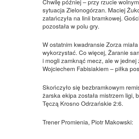
Chwilę później – przy rzucie wolny
sytuacja Zielonogórzan. Maciej Żuk
zatańczyła na linii bramkowej. Goście
pozostała w polu gry.
W ostatnim kwadransie Zorza miała 
wykorzystać. Co więcej, Żaranie sa
i mogli zamknąć mecz, ale w jednej z
Wojciechem Fabisiakiem – piłka po
Skończyło się bezbramkowym remisem
żarska ekipa została mistrzem ligi,
Tęczą Krosno Odrzańskie 2:6.
Trener Promienia, Piotr Makowski: