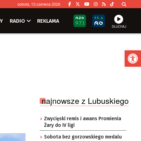
sobota, 13 czerwca 2026
Y
RADIO
REKLAMA
SŁUCHAJ
Ot
najnowsze z Lubuskiego
Zwycięski remis i awans Promienia
Żary do IV ligi
Sobota bez gorzowskiego medalu