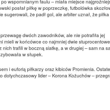
m po wspomnianym faulu – miała miejsce najgroźniej
owski posłał piłkę w poprzeczkę, futbolówka skozłow
 sugerowali, że padł gol, ale arbiter uznał, że piłka
przewagę dwóch zawodników, ale nie potrafiła jej
mi mieli w końcówce co najmniej dwie stuprocentowe
 nich trafili w boczną siatkę, a w drugiej – sam na s
szybowała w słupek.
 i euforią piłkarzy oraz kibiców Promienia. Ostat
 bo dotychczasowy lider – Korona Kożuchów – przegr