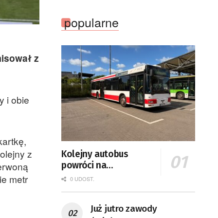
popularne
misował z
 i obie
artkę,
olejny z
Kolejny autobus
powróci na
zerwoną
zielonogórskie drogi
ie metr
0 UDOST.
Już jutro zawody