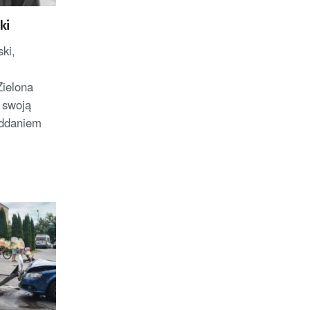
ki
ki,
ielona
 swoją
oddaniem