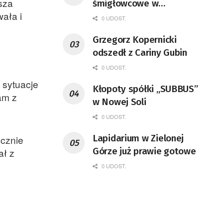
sza
śmigłowcowe w
ała i
Babimoście!
0 UDOST.
Grzegorz Kopernicki
odszedł z Cariny Gubin
0 UDOST.
 sytuacje
Kłopoty spółki „SUBBUS”
am z
w Nowej Soli
0 UDOST.
Lapidarium w Zielonej
ecznie
Górze już prawie gotowe
ał z
0 UDOST.