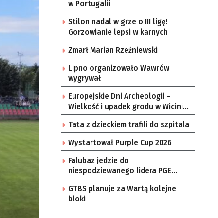
w Portugalii
Stilon nadal w grze o III ligę!
Gorzowianie lepsi w karnych
Zmarł Marian Rzeźniewski
Lipno organizowało Wawrów
wygrywał
Europejskie Dni Archeologii –
Wielkość i upadek grodu w Wicinie
[ZDJĘCIA]
Tata z dzieckiem trafili do szpitala
Wystartował Purple Cup 2026
Falubaz jedzie do
niespodziewanego lidera PGE
Ekstraligi
GTBS planuje za Wartą kolejne
bloki