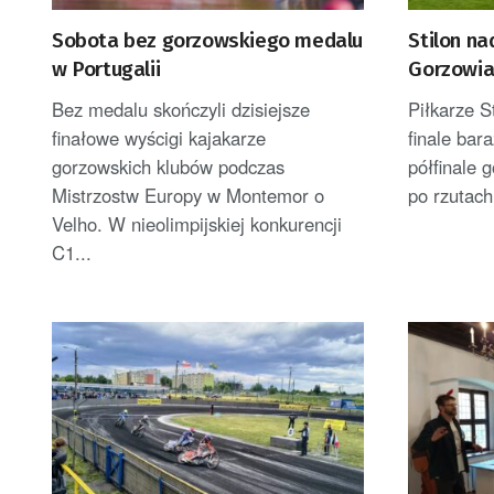
Sobota bez gorzowskiego medalu
Stilon nad
w Portugalii
Gorzowia
Bez medalu skończyli dzisiejsze
Piłkarze S
finałowe wyścigi kajakarze
finale bara
gorzowskich klubów podczas
półfinale 
Mistrzostw Europy w Montemor o
po rzutach
Velho. W nieolimpijskiej konkurencji
C1...