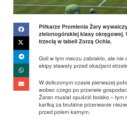
Piłkarze Promienia Żary wywalczyl
zielonogórskiej klasy okręgowej
trzecią w tabeli Zorzą Ochla.
Goli w tym meczu zabrakło, ale nie o
ekipy stawały przed okazjami strzel
W doliczonym czasie pierwszej poło
wobec czego po przerwie gospodarze
Żaran musiał opuścić boisko – tym
kartką za brutalne przerwanie niezw
przed polem karnym.