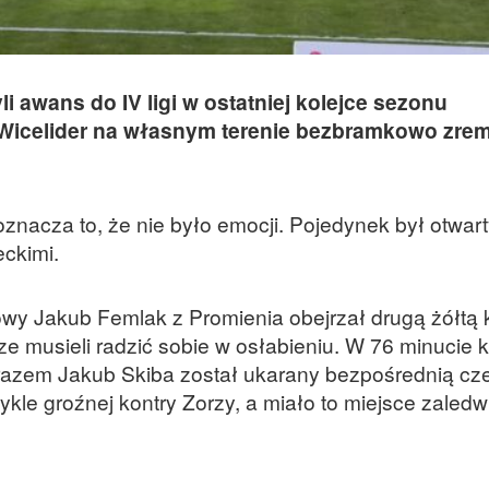
i awans do IV ligi w ostatniej kolejce sezonu
. Wicelider na własnym terenie bezbramkowo zre
znacza to, że nie było emocji. Pojedynek był otwarty
eckimi.
wy Jakub Femlak z Promienia obejrzał drugą żółtą k
 musieli radzić sobie w osłabieniu. W 76 minucie k
 razem Jakub Skiba został ukarany bezpośrednią c
ykle groźnej kontry Zorzy, a miało to miejsce zaledw