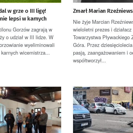
al w grze o III ligę!
Zmarł Marian Rzeźniews
nie lepsi w karnych
Nie żyje Marcian Rzeźniews
tilonu Gorzów zagrają w
wieloletni prezes i działacz
ży o udział w III lidze. W
Towarzystwa Pływackiego Z
gorzowianie wyeliminowali
Góra. Przez dziesięciolecia
 karnych wicemistrza...
pasją, zaangażowaniem i 
współtworzył...