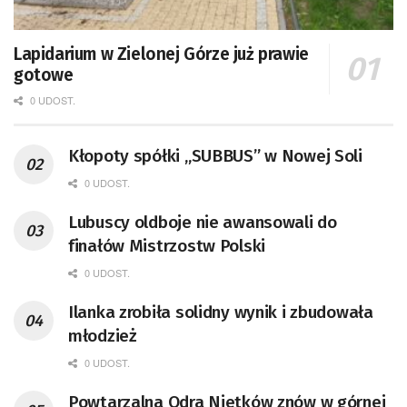
Lapidarium w Zielonej Górze już prawie
gotowe
0 UDOST.
Kłopoty spółki „SUBBUS” w Nowej Soli
0 UDOST.
Lubuscy oldboje nie awansowali do
finałów Mistrzostw Polski
0 UDOST.
Ilanka zrobiła solidny wynik i zbudowała
młodzież
0 UDOST.
Powtarzalna Odra Nietków znów w górnej