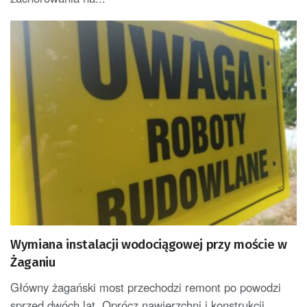
Wymiana instalacji wodociągowej przy moście w
Żaganiu
Główny żagański most przechodzi remont po powodzi
sprzed dwóch lat. Oprócz nawierzchni i konstrukcji