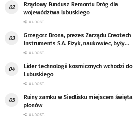
Rządowy Fundusz Remontu Dróg dla
województwa lubuskiego
0 UDOST.
Grzegorz Brona, prezes Zarządu Creotech
Instruments S.A. Fizyk, naukowiec, były
pracownik CERN w Genewie,
0 UDOST.
przedsiębiorca i nauczyciel akademicki,
Lider technologii kosmicznych wchodzi do
doktor habilitowany nauk fizycznych,
Lubuskiego
koordynator Rady Sektorowej ds.
Kompetencji Przemysłu Lotniczo-
0 UDOST.
Kosmicznego oraz członek Komitetu
Ruiny zamku w Siedlisku miejscem święta
Badań Kosmicznych i Satelitarnych PAN.
plonów
0 UDOST.