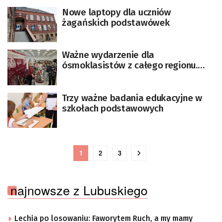
Nowe laptopy dla uczniów
żagańskich podstawówek
Ważne wydarzenie dla
ósmoklasistów z całego regionu.
Gorzów zaprasza na targi
edukacyjne
Trzy ważne badania edukacyjne w
szkołach podstawowych
1
2
3
najnowsze z Lubuskiego
Lechia po losowaniu: Faworytem Ruch, a my mamy