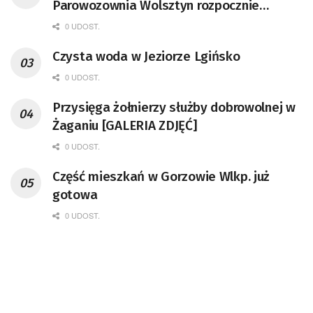
Parowozownia Wolsztyn rozpocznie
remont unikatowego Tr5-65
0 UDOST.
Czysta woda w Jeziorze Lgińsko
0 UDOST.
Przysięga żołnierzy służby dobrowolnej w
Żaganiu [GALERIA ZDJĘĆ]
0 UDOST.
Część mieszkań w Gorzowie Wlkp. już
gotowa
0 UDOST.