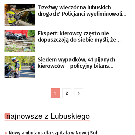
Trzeźwy wieczór na lubuskich
drogach? Policjanci wyeliminowali
nieodpowiedzialnych kierowców
GALERIA ZDJĘĆ]
Ekspert: kierowcy często nie
dopuszczają do siebie myśli, że
mogą spowodować wypadek
Siedem wypadków, 41 pijanych
kierowców – policyjny bilans
majówki
1
2
najnowsze z Lubuskiego
Nowy ambulans dla szpitala w Nowej Soli