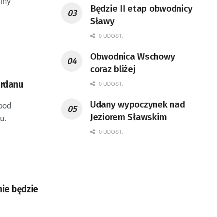
iny
Będzie II etap obwodnicy
Sławy
0 UDOST.
Obwodnica Wschowy
coraz bliżej
ordanu
0 UDOST.
Udany wypoczynek nad
 pod
Jeziorem Sławskim
u.
0 UDOST.
nie będzie