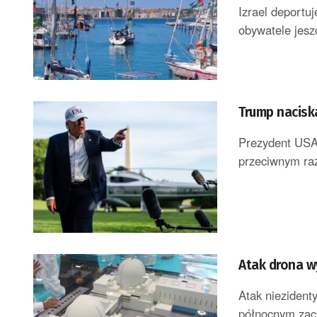
Izrael deportu
obywatele jeszc
Trump naciska
Prezydent USA
przeciwnym razi
Atak drona w
Atak niezident
północnym zach