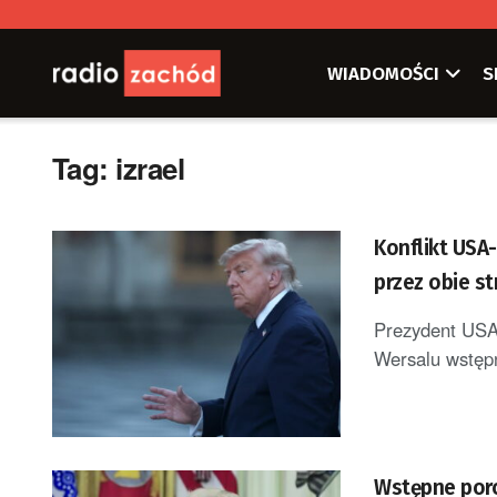
WIADOMOŚCI
S
Tag:
izrael
Konflikt USA
przez obie st
Prezydent USA 
Wersalu wstępn
Wstępne por