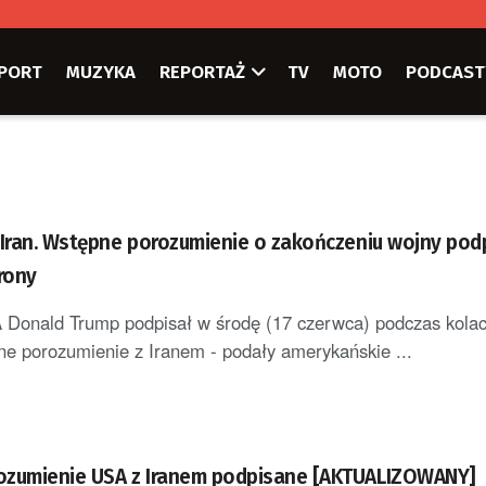
PORT
MUZYKA
REPORTAŻ
TV
MOTO
PODCAST
-Iran. Wstępne porozumienie o zakończeniu wojny pod
rony
Donald Trump podpisał w środę (17 czerwca) podczas kolac
e porozumienie z Iranem - podały amerykańskie ...
ozumienie USA z Iranem podpisane [AKTUALIZOWANY]