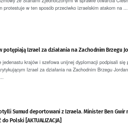
rozmowy ze Stanami Zjednoczonymi w sprawie otwarcia Cieśn
 protestuje w ten sposób przeciwko izraelskim atakom na ...
w potępiają Izrael za działania na Zachodnim Brzegu J
 jedenastu krajów i szefowa unijnej dyplomacji podpisali się
rytykującym Izrael za działania na Zachodnim Brzegu Jordan
..
lotylli Sumud deportowani z Izraela. Minister Ben Gwir 
 do Polski [AKTUALIZACJA]