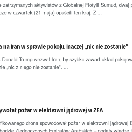
je zatrzymanych aktywistów z Globalnej Flotylli Sumud, dwaj 
ze w czwartek (21 maja) opuścili ten kraj. Z ...
 na Iran w sprawie pokoju. Inaczej „nic nie zostanie”
 Donald Trump wezwał Iran, by szybko zawarł układ pokojow
e „nic z niego nie zostanie”. ...
ywołał pożar w elektrowni jądrowej w ZEA
yfikowanego drona spowodował pożar w elektrowni jądrowej 
odzie Zjednoczonych Emiratów Arabskich – podały władze t