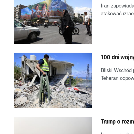
Iran zapowiada
atakować izrae
100 dni wojn
Bliski Wschód 
Teheran odpowi
Trump o rozm