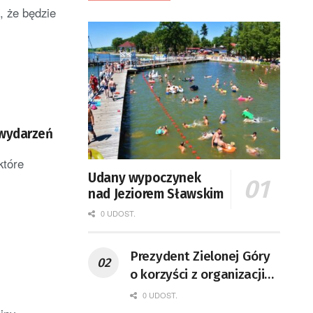
, że będzie
 wydarzeń
które
Udany wypoczynek
nad Jeziorem Sławskim
0 UDOST.
Prezydent Zielonej Góry
o korzyści z organizacji
mety Tour de Pologne
0 UDOST.