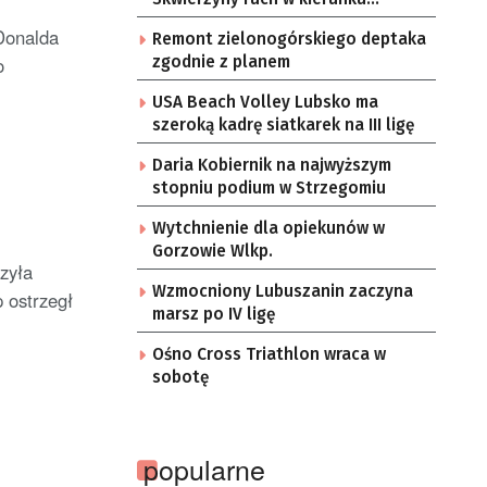
Gorzowa Wlkp. jednym pasem
Donalda
Remont zielonogórskiego deptaka
o
zgodnie z planem
USA Beach Volley Lubsko ma
szeroką kadrę siatkarek na III ligę
Daria Kobiernik na najwyższym
stopniu podium w Strzegomiu
Wytchnienie dla opiekunów w
Gorzowie Wlkp.
zyła
Wzmocniony Lubuszanin zaczyna
 ostrzegł
marsz po IV ligę
Ośno Cross Triathlon wraca w
sobotę
popularne