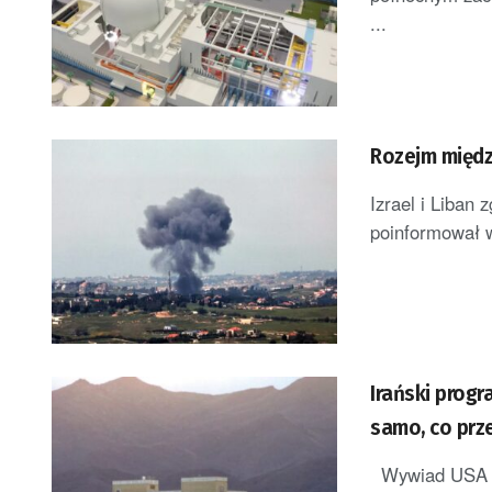
...
Rozejm międz
Izrael i Liban 
poinformował w
Irański prog
samo, co prz
Wywiad USA oc