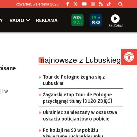
czwartek, 6 sierpnia 2026
Y
RADIO
REKLAMA
SŁUCHAJ
Ot
najnowsze z Lubuskiego
pisane
Tour de Pologne żegna się z
Lubuskim
ji w
Żagański etap Tour de Pologne
przyciągnął tłumy [DUŻO ZDJĘĆ]
Ukrainiec zamieszany w oszustwa
oskarża policjantów o pobicie
Po kolizji na S3 w pobliżu
Skwierzyny ruch w kierunku