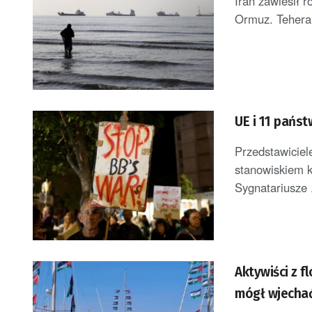
Iran zawiesił 
Ormuz. Teheran
UE i 11 państ
Przedstawiciele
stanowiskiem k
Sygnatariusze .
Aktywiści z f
mógł wjechać