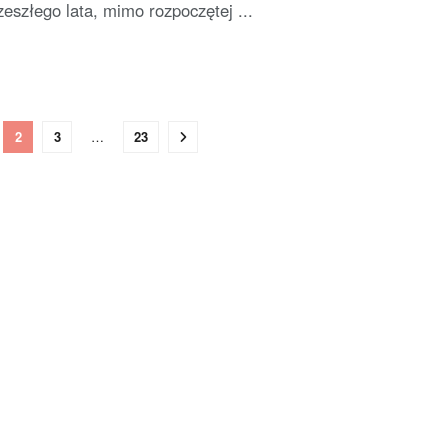
zeszłego lata, mimo rozpoczętej ...
2
3
…
23