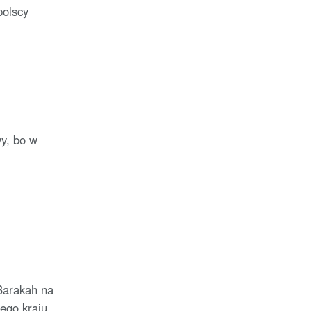
polscy
y, bo w
Barakah na
ego kraju.