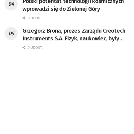
Polski potentat technologii kosmicznych
wprowadzi się do Zielonej Góry
0 UDOST.
Grzegorz Brona, prezes Zarządu Creotech
Instruments S.A. Fizyk, naukowiec, były
pracownik CERN w Genewie,
0 UDOST.
przedsiębiorca i nauczyciel akademicki,
doktor habilitowany nauk fizycznych,
koordynator Rady Sektorowej ds.
Kompetencji Przemysłu Lotniczo-
Kosmicznego oraz członek Komitetu
Badań Kosmicznych i Satelitarnych PAN.