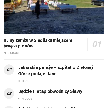
Ruiny zamku w Siedlisku miejscem
święta plonów
0 UDOST.
Lekarskie pensje – szpital w Zielonej
Górze podaje dane
0 UDOST.
Będzie II etap obwodnicy Sławy
0 UDOST.