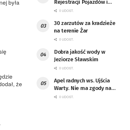
nej była
Rejestracji Pojazdów i
Praw Jazdy po nowemu
0 UDOST.
30 zarzutów za kradzieże
na terenie Żar
0 UDOST.
się
Dobra jakość wody w
Jeziorze Sławskim
0 UDOST.
ędzie
Apel radnych ws. Ujścia
dodał, że
Warty. Nie ma zgody na
decyzję ministry klimatu
0 UDOST.
y