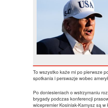
To wszystko każe mi po pierwsze pow
spotkania i perswazje wobec ameryk
Po doniesieniach o wstrzymaniu ro
brygady podczas konferencji prasowe
wicepremier Kosiniak-Kamysz są w k