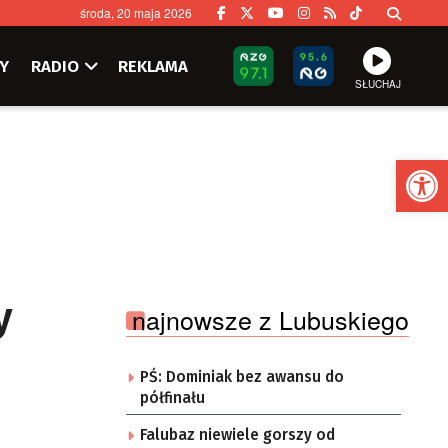
środa, 20 maja 2026
Y
RADIO
REKLAMA
SŁUCHAJ
Ot
y
najnowsze z Lubuskiego
PŚ: Dominiak bez awansu do
półfinału
Falubaz niewiele gorszy od