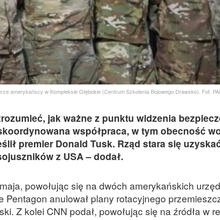
erze amerykańscy w Kompleksie Głębokie (Centrum Szkolenia Bojowego Drawsko). Fot. PAP
rozumieć, jak ważne z punktu widzenia bezpiec
a i skoordynowana współpraca, w tym obecność w
lił premier Donald Tusk. Rząd stara się uzyska
sojuszników z USA – dodał.
maja, powołując się na dwóch amerykańskich urzęd
 Pentagon anulował plany rotacyjnego przemieszc
ski. Z kolei CNN podał, powołując się na źródła w r