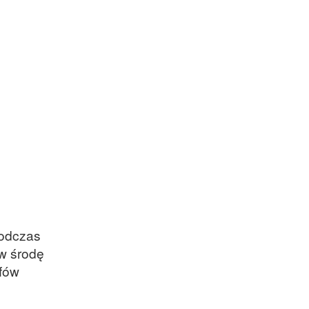
podczas
w środę
fów