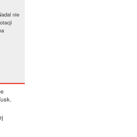
Nadal nie
otacji
na
ze
Tusk.
ej