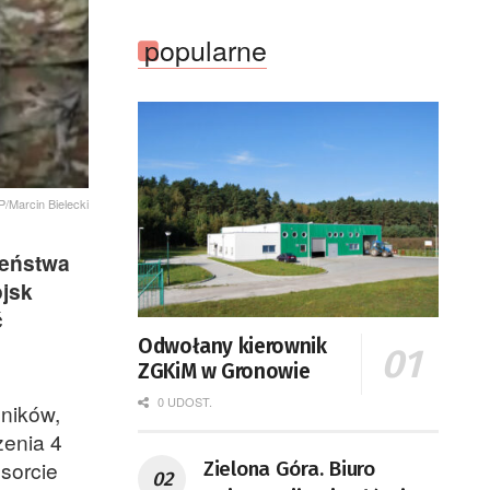
popularne
/Marcin Bielecki
zeństwa
ojsk
ć
Odwołany kierownik
ZGKiM w Gronowie
0 UDOST.
ników,
zenia 4
esorcie
Zielona Góra. Biuro