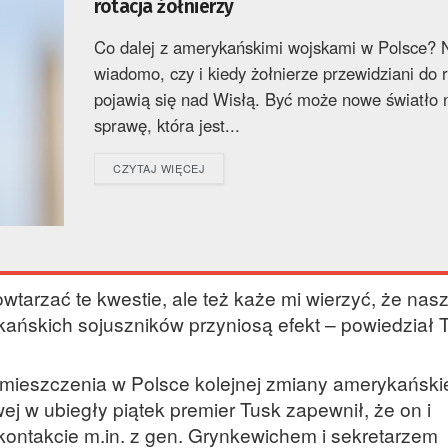
rotacja żołnierzy
Co dalej z amerykańskimi wojskami w Polsce? 
wiadomo, czy i kiedy żołnierze przewidziani do r
pojawią się nad Wisłą. Być może nowe światło 
sprawę, która jest...
DETAILS
CZYTAJ WIĘCEJ
tarzać te kwestie, ale też każe mi wierzyć, że nas
ańskich sojuszników przyniosą efekt – powiedział 
zmieszczenia w Polsce kolejnej zmiany amerykański
j w ubiegły piątek premier Tusk zapewnił, że on i
ontakcie m.in. z gen. Grynkewichem i sekretarzem