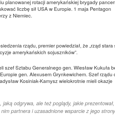
u planowanej rotacji amerykańskiej brygady pancer
ukować liczbę sił USA w Europie. 1 maja Pentagon
erzy z Niemiec.
edzenia rządu, premier powiedział, że „rząd stara 
ecyzje amerykańskich sojuszników”.
eli szef Sztabu Generalnego gen. Wiesław Kukuła b
Europie gen. Alexusem Grynkewichem. Szef rządu 
ładysław Kosiniak-Kamysz wielokrotnie mieli okazje
, jaką odgrywa, ale też poglądy, jakie prezentował,
 nim partnera i uzasadnione wsparcie z jego stron