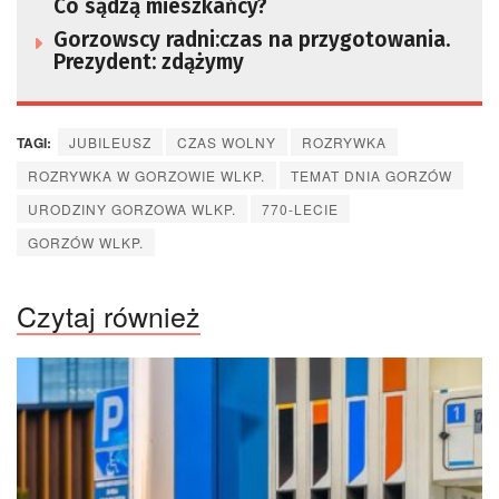
Co sądzą mieszkańcy?
Gorzowscy radni:czas na przygotowania.
Prezydent: zdążymy
TAGI:
JUBILEUSZ
CZAS WOLNY
ROZRYWKA
ROZRYWKA W GORZOWIE WLKP.
TEMAT DNIA GORZÓW
URODZINY GORZOWA WLKP.
770-LECIE
GORZÓW WLKP.
Czytaj również