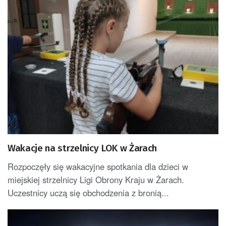
Wakacje na strzelnicy LOK w Żarach
Rozpoczęły się wakacyjne spotkania dla dzieci w
miejskiej strzelnicy Ligi Obrony Kraju w Żarach.
Uczestnicy uczą się obchodzenia z bronią...