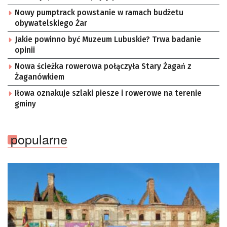
przedsiębiorca i nauczyciel akademicki, doktor
Nowy pumptrack powstanie w ramach budżetu
habilitowany nauk fizycznych, koordynator Rady
obywatelskiego Żar
Sektorowej ds. Kompetencji Przemysłu Lotniczo-
Kosmicznego oraz członek Komitetu Badań
Jakie powinno być Muzeum Lubuskie? Trwa badanie
Kosmicznych i Satelitarnych PAN.
opinii
Nowa ścieżka rowerowa połączyła Stary Żagań z
Żaganówkiem
Iłowa oznakuje szlaki piesze i rowerowe na terenie
gminy
popularne