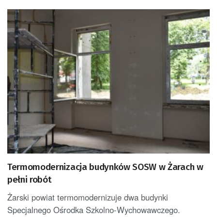
Termomodernizacja budynków SOSW w Żarach w
pełni robót
Żarski powiat termomodernizuje dwa budynki
Specjalnego Ośrodka Szkolno-Wychowawczego.