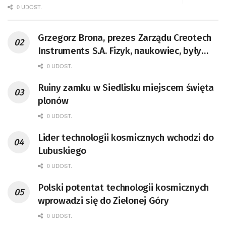
0 UDOST.
Grzegorz Brona, prezes Zarządu Creotech
Instruments S.A. Fizyk, naukowiec, były
pracownik CERN w Genewie,
0 UDOST.
przedsiębiorca i nauczyciel akademicki,
Ruiny zamku w Siedlisku miejscem święta
doktor habilitowany nauk fizycznych,
plonów
koordynator Rady Sektorowej ds.
Kompetencji Przemysłu Lotniczo-
0 UDOST.
Kosmicznego oraz członek Komitetu
Lider technologii kosmicznych wchodzi do
Badań Kosmicznych i Satelitarnych PAN.
Lubuskiego
0 UDOST.
Polski potentat technologii kosmicznych
wprowadzi się do Zielonej Góry
0 UDOST.