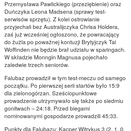
Przemysława Pawlickiego (przeziębienie) oraz
Duńczyka Leona Madsena (sprawy test-
serwisów sprzętu). Z kolei ostrowianie
przyjechali bez Australijczyka Chrisa Holdera,
zaś już wcześniej ogłoszono, że powracający
do żużla po poważnej kontuzji Brytyjczyk Tai
Woffinden nie będzie brał udziału w sparingach.
W składzie Monngin Magnusa pojechało
zaledwie trzech seniorów.
Falubaz prowadził w tym test-meczu od samego
początku. Po pierwszej serii startów było 15:9
dla zielonogórzan. Sześciopunktowe
prowadzenie utrzymywało się także po siedmiu
gonitwach – 24:18. Przed biegami
nominowanymi gospodarze prowadzili 45:33.
Punkty dla Falubazu: Kacper Witrykus 3 (2, 1, 0,