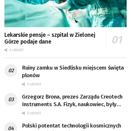
Lekarskie pensje – szpital w Zielonej
Górze podaje dane
0 UDOST.
Ruiny zamku w Siedlisku miejscem święta
plonów
0 UDOST.
Grzegorz Brona, prezes Zarządu Creotech
Instruments S.A. Fizyk, naukowiec, były
pracownik CERN w Genewie,
0 UDOST.
przedsiębiorca i nauczyciel akademicki,
Polski potentat technologii kosmicznych
doktor habilitowany nauk fizycznych,