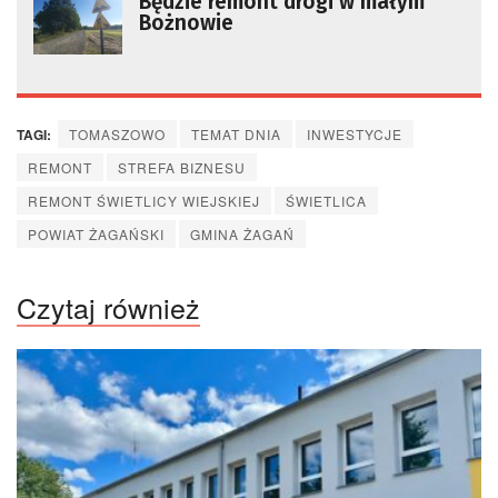
Będzie remont drogi w małym
Bożnowie
TAGI:
TOMASZOWO
TEMAT DNIA
INWESTYCJE
REMONT
STREFA BIZNESU
REMONT ŚWIETLICY WIEJSKIEJ
ŚWIETLICA
POWIAT ŻAGAŃSKI
GMINA ŻAGAŃ
Czytaj również