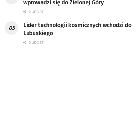
wprowadzi się do Zielonej Góry
koordynator Rady Sektorowej ds.
Kompetencji Przemysłu Lotniczo-
0 UDOST.
Kosmicznego oraz członek Komitetu
Lider technologii kosmicznych wchodzi do
Badań Kosmicznych i Satelitarnych PAN.
Lubuskiego
0 UDOST.