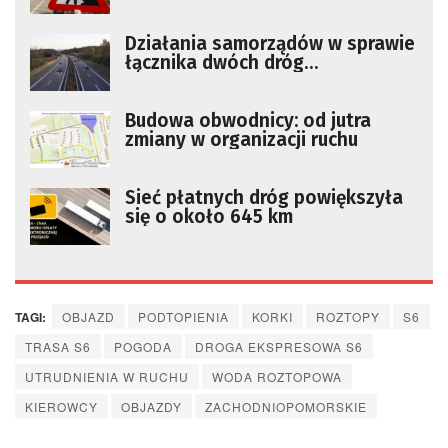
drogowe
Działania samorządów w sprawie
łącznika dwóch dróg
ekspresowych
Budowa obwodnicy: od jutra
zmiany w organizacji ruchu
Sieć płatnych dróg powiększyła
się o około 645 km
TAGI:
OBJAZD
PODTOPIENIA
KORKI
ROZTOPY
S6
TRASA S6
POGODA
DROGA EKSPRESOWA S6
UTRUDNIENIA W RUCHU
WODA ROZTOPOWA
KIEROWCY
OBJAZDY
ZACHODNIOPOMORSKIE