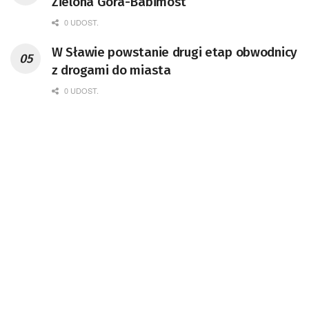
Zielona Góra-Babimost
0 UDOST.
W Sławie powstanie drugi etap obwodnicy
z drogami do miasta
0 UDOST.