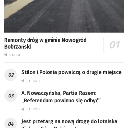
Remonty dróg w gminie Nowogród
Bobrzański
0 UDOST.
Stilon i Polonia powalczą o drugie miejsce
0 UDOST.
A. Nowaczyńska, Partia Razem:
„Referendum powinno się odbyć”
0 UDOST.
Jest przetarg na nową drogę do lotniska