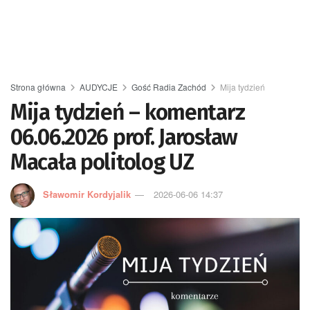
Strona główna
AUDYCJE
Gość Radia Zachód
Mija tydzień
Mija tydzień – komentarz
06.06.2026 prof. Jarosław
Macała politolog UZ
Sławomir Kordyjalik
2026-06-06 14:37