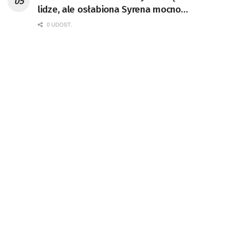
lidze, ale osłabiona Syrena mocno
postraszyła
0 UDOST.