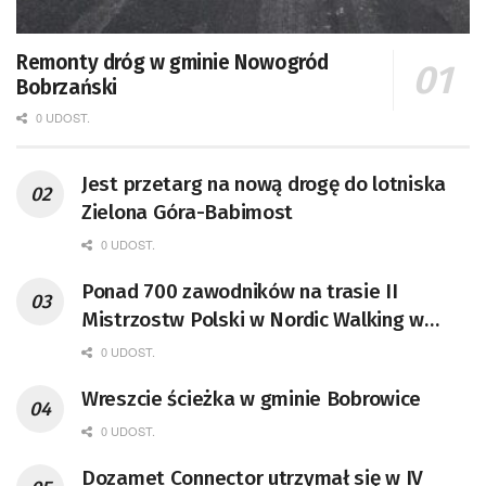
Remonty dróg w gminie Nowogród
Bobrzański
0 UDOST.
Jest przetarg na nową drogę do lotniska
Zielona Góra-Babimost
0 UDOST.
Ponad 700 zawodników na trasie II
Mistrzostw Polski w Nordic Walking w
Gorzowie
0 UDOST.
Wreszcie ścieżka w gminie Bobrowice
0 UDOST.
Dozamet Connector utrzymał się w IV