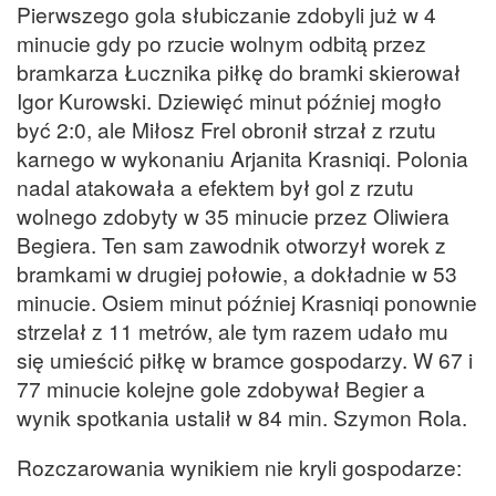
Pierwszego gola słubiczanie zdobyli już w 4
minucie gdy po rzucie wolnym odbitą przez
bramkarza Łucznika piłkę do bramki skierował
Igor Kurowski. Dziewięć minut później mogło
być 2:0, ale Miłosz Frel obronił strzał z rzutu
karnego w wykonaniu Arjanita Krasniqi. Polonia
nadal atakowała a efektem był gol z rzutu
wolnego zdobyty w 35 minucie przez Oliwiera
Begiera. Ten sam zawodnik otworzył worek z
bramkami w drugiej połowie, a dokładnie w 53
minucie. Osiem minut później Krasniqi ponownie
strzelał z 11 metrów, ale tym razem udało mu
się umieścić piłkę w bramce gospodarzy. W 67 i
77 minucie kolejne gole zdobywał Begier a
wynik spotkania ustalił w 84 min. Szymon Rola.
Rozczarowania wynikiem nie kryli gospodarze: