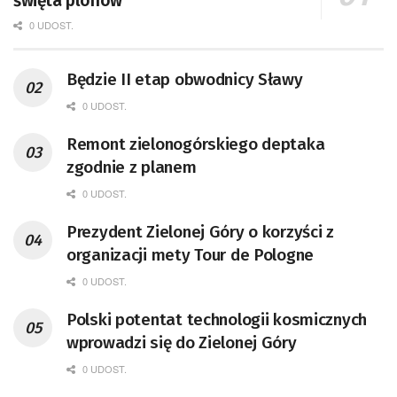
święta plonów
0 UDOST.
Będzie II etap obwodnicy Sławy
0 UDOST.
Remont zielonogórskiego deptaka
zgodnie z planem
0 UDOST.
Prezydent Zielonej Góry o korzyści z
organizacji mety Tour de Pologne
0 UDOST.
Polski potentat technologii kosmicznych
wprowadzi się do Zielonej Góry
0 UDOST.