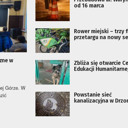
od 16 marca
Rower miejski – trzy 
przetargu na nowy s
czne w
Zbliża się otwarcie C
Edukacji Humanitarne
zielonogórskim schro
nej Górze. W
Powstanie sieć
zić
kanalizacyjna w Drzo
ZWIK podpisał umow