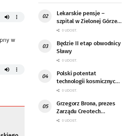
Lekarskie pensje –
szpital w Zielonej Górze
podaje dane
0 UDOST.
ępny w
Będzie II etap obwodnicy
Sławy
0 UDOST.
Polski potentat
technologii kosmicznych
wprowadzi się do Zielonej
0 UDOST.
Góry
Grzegorz Brona, prezes
Zarządu Creotech
Instruments S.A. Fizyk,
0 UDOST.
naukowiec, były
pracownik CERN w
ńskiego