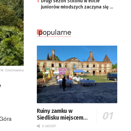
Drugi sezon Stilonu w elicie
juniorów młodszych zaczyna się w
sobotę
popularne
M. Czechowska
y
Ruiny zamku w
 Góra
Siedlisku miejscem
święta plonów
0 UDOST.