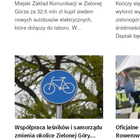
Miejski Zakład Komunikacji w Zielonej
Kończy się
Górze za 32,6 mln zł kupił siedem
wyłonić w
nowych autobusów elektrycznych,
zielonogór
które dołączy do taboru. W...
śródmieści
Deptak będ
Współpraca leśników i samorządu
Oficjaln
zmienia okolice Zielonej Góry.
Rowerowe