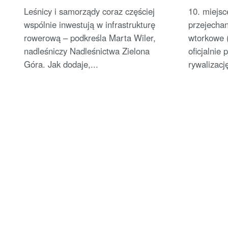
Powstają nowe ścieżki rowerowe
Zielonej 
Leśnicy i samorządy coraz częściej
10. miejsc
wspólnie inwestują w infrastrukturę
przejecha
rowerową – podkreśla Marta Wiler,
wtorkowe (
nadleśniczy Nadleśnictwa Zielona
oficjalni
Góra. Jak dodaje,...
rywalizację