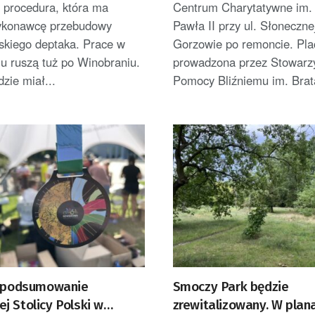
 procedura, która ma
Centrum Charytatywne im.
ykonawcę przebudowy
Pawła II przy ul. Słoneczne
skiego deptaka. Prace w
Gorzowie po remoncie. Pl
u ruszą tuż po Winobraniu.
prowadzona przez Stowarz
zie miał...
Pomocy Bliźniemu im. Brata
e podsumowanie
Smoczy Park będzie
j Stolicy Polski w
zrewitalizowany. W plan