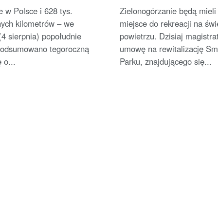
Górze
nowe atrakcje
e w Polsce i 628 tys.
Zielonogórzanie będą mieli
nych kilometrów – we
miejsce do rekreacji na św
4 sierpnia) popołudnie
powietrzu. Dzisiaj magistra
e podsumowano tegoroczną
umowę na rewitalizację S
 o...
Parku, znajdującego się...