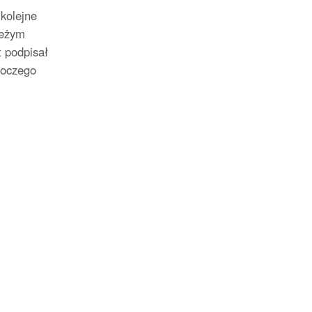
 kolejne
ieżym
t podpisał
moczego