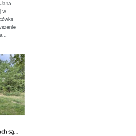
 Jana
j w
acówka
yszenie
...
ach są