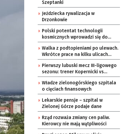
Szeptanki
Jeździecka rywalizacja w
Drzonkowie
Polski potentat technologii
kosmicznych wprowadzi się do
Zielonej Góry
Walka z podtopieniami po ulewach.
Wkrótce prace na kilku ulicach
Gorzowa
Pierwszy lubuski mecz III-ligowego
sezonu: trener Kopernicki vs
starzy znajomi
Władze zielonogórskiego szpitala
o cięciach finansowych
Lekarskie pensje – szpital w
Zielonej Górze podaje dane
Rząd rozważa zmiany cen paliw.
Kierowcy nie mają wątpliwości