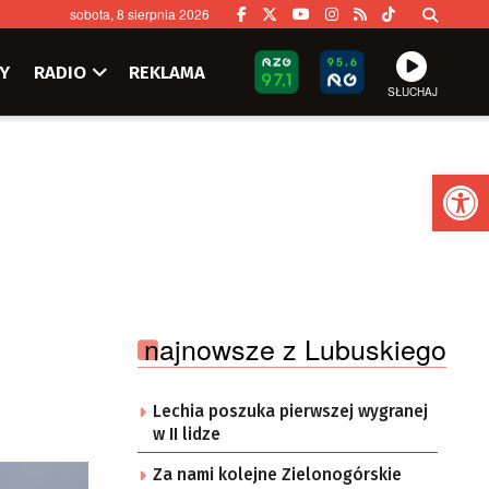
sobota, 8 sierpnia 2026
Y
RADIO
REKLAMA
SŁUCHAJ
Ot
najnowsze z Lubuskiego
Lechia poszuka pierwszej wygranej
w II lidze
Za nami kolejne Zielonogórskie