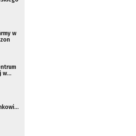
Genewie, przedsiębiorca i
nauczyciel akademicki,
doktor habilitowany nauk
fizycznych, koordynator
firmy w
Rady Sektorowej ds.
ezon
Kompetencji Przemysłu
Lotniczo-Kosmicznego
oraz członek Komitetu
entrum
Badań Kosmicznych i
j w
Satelitarnych PAN.
nisku
nkowie.
ę