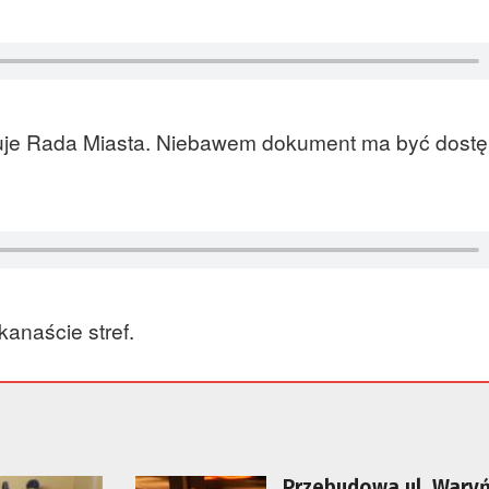
duje Rada Miasta. Niebawem dokument ma być dost
kanaście stref.
Przebudowa ul. Wary