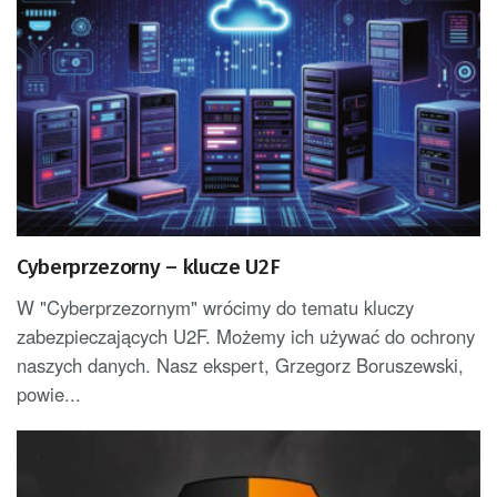
Cyberprzezorny – klucze U2F
W "Cyberprzezornym" wrócimy do tematu kluczy
zabezpieczających U2F. Możemy ich używać do ochrony
naszych danych. Nasz ekspert, Grzegorz Boruszewski,
powie...