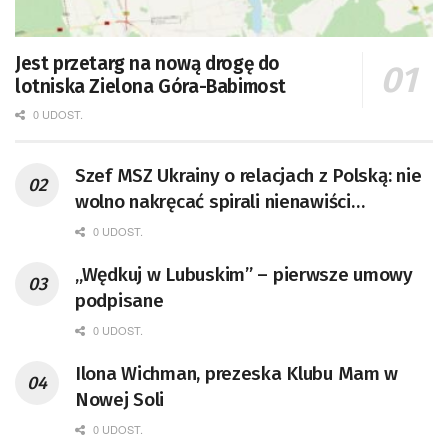
Jest przetarg na nową drogę do
lotniska Zielona Góra-Babimost
0 UDOST.
Szef MSZ Ukrainy o relacjach z Polską: nie
wolno nakręcać spirali nienawiści
[AKTUALIZACJA]
0 UDOST.
„Wędkuj w Lubuskim” – pierwsze umowy
podpisane
0 UDOST.
Ilona Wichman, prezeska Klubu Mam w
Nowej Soli
0 UDOST.