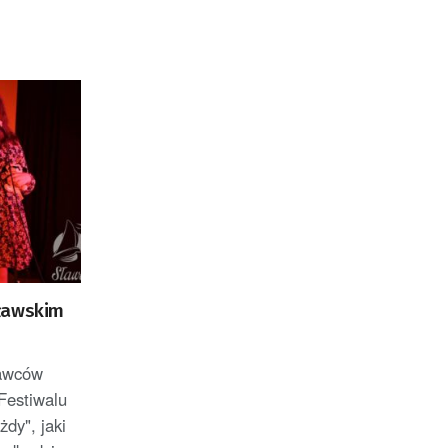
ławskim
nawców
Festiwalu
dy", jaki