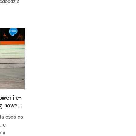
 odbędzie
wer i e-
ją nowe
la osób do
, e-
ami