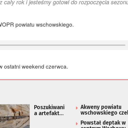
z cały rok i jesteśmy gotowi do rozpoczęcia sezon
 WOPR powiatu wschowskiego.
 w ostatni weekend czerwca.
Akweny powiatu
Poszukiwani
wschowskiego cze
a artefaktów
wypoczywających.
w gminie
Powstał deptak w
Sława