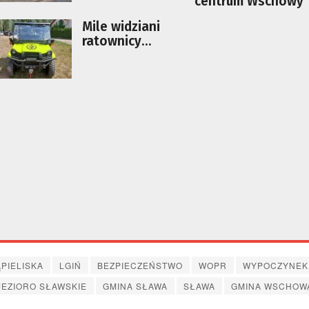
centrum Wschowy
Mile widziani
ratownicy
WOPR
PIELISKA
LGIŃ
BEZPIECZEŃSTWO
WOPR
WYPOCZYNEK
JEZIORO SŁAWSKIE
GMINA SŁAWA
SŁAWA
GMINA WSCHOW