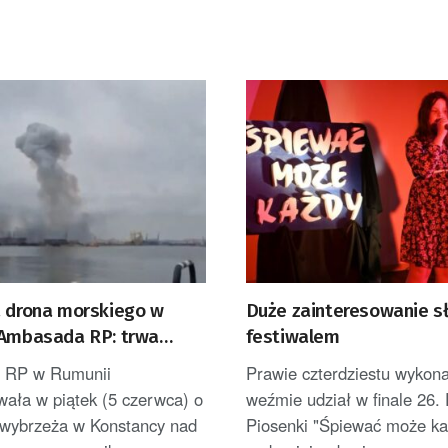
a drona morskiego w
Duże zainteresowanie s
 Ambasada RP: trwa
festiwalem
a wybrzeża
 RP w Rumunii
Prawie czterdziestu wyko
IZOWANY]
wała w piątek (5 czerwca) o
weźmie udział w finale 26. 
 wybrzeża w Konstancy nad
Piosenki "Śpiewać może każ