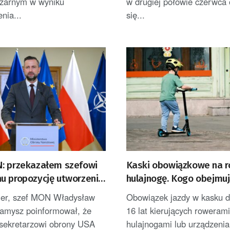
zarnym w wyniku
w drugiej połowie czerwca
nia...
się...
: przekazałem szefowi
Kaski obowiązkowe na ro
u propozycję utworzenia
hulajnogę. Kogo obejmu
ałej bazy wojsk USA w
przepisy?
er, szef MON Władysław
Obowiązek jazdy w kasku d
Kamysz poinformował, że
16 lat kierujących rowerami
 sekretarzowi obrony USA
hulajnogami lub urządzeni