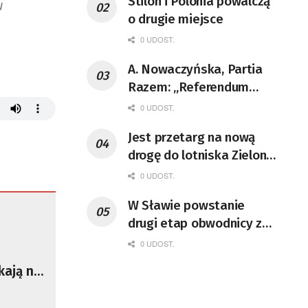
Stilon i Polonia powalczą
u
o drugie miejsce
0 UDOST.
A. Nowaczyńska, Partia
Razem: „Referendum
powinno się odbyć”
0 UDOST.
Jest przetarg na nową
drogę do lotniska Zielona
Góra-Babimost
0 UDOST.
W Sławie powstanie
drugi etap obwodnicy z
drogami do miasta
0 UDOST.
kają na