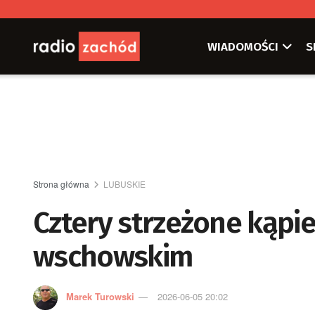
WIADOMOŚCI
S
Strona główna
LUBUSKIE
Cztery strzeżone kąpie
wschowskim
Marek Turowski
2026-06-05 20:02