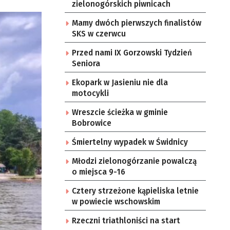
zielonogórskich piwnicach
Mamy dwóch pierwszych finalistów
SKS w czerwcu
Przed nami IX Gorzowski Tydzień
Seniora
Ekopark w Jasieniu nie dla
motocykli
Wreszcie ścieżka w gminie
Bobrowice
Śmiertelny wypadek w Świdnicy
Młodzi zielonogórzanie powalczą
o miejsca 9-16
Cztery strzeżone kąpieliska letnie
w powiecie wschowskim
Rzeczni triathloniści na start