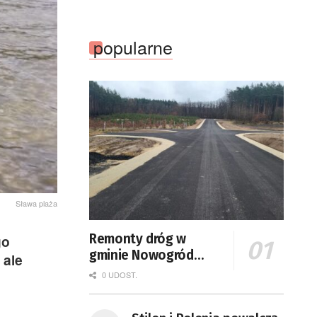
popularne
Sława plaża
Remonty dróg w
go
gminie Nowogród
 ale
Bobrzański
0 UDOST.