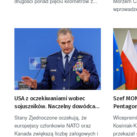
długości ponad pięciu kilometrów z...
Morzem C
wprowadze
USA z oczekiwaniami wobec
Szef MON
sojuszników. Naczelny dowódca
Pentagon
sił NATO podał dwa obszary
nowej, st
Stany Zjednoczone oczekują, że
Wicepremi
Polsce
europejscy członkowie NATO oraz
Kosiniak-
Kanada zwiększą liczbę załogowych i
przekazał