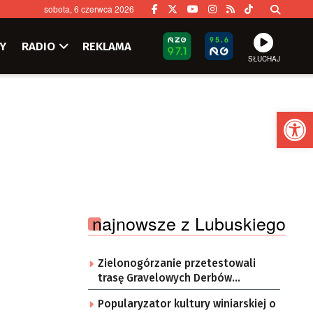
sobota, 6 czerwca 2026
Y
RADIO
REKLAMA
SŁUCHAJ
Ot
najnowsze z Lubuskiego
Zielonogórzanie przetestowali
trasę Gravelowych Derbów
Lubuskich
Popularyzator kultury winiarskiej o