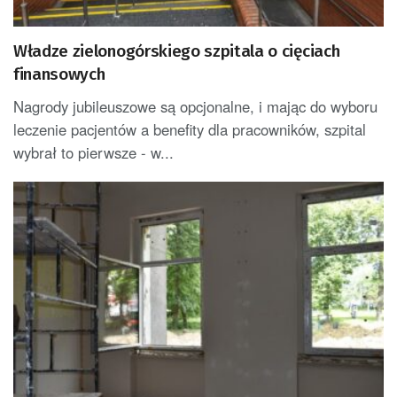
Władze zielonogórskiego szpitala o cięciach
finansowych
Nagrody jubileuszowe są opcjonalne, i mając do wyboru
leczenie pacjentów a benefity dla pracowników, szpital
wybrał to pierwsze - w...