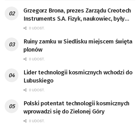
Grzegorz Brona, prezes Zarządu Creotech
Instruments S.A. Fizyk, naukowiec, były
pracownik CERN w Genewie,
0 UDOST.
przedsiębiorca i nauczyciel akademicki,
Ruiny zamku w Siedlisku miejscem święta
doktor habilitowany nauk fizycznych,
plonów
koordynator Rady Sektorowej ds.
Kompetencji Przemysłu Lotniczo-
0 UDOST.
Kosmicznego oraz członek Komitetu
Lider technologii kosmicznych wchodzi do
Badań Kosmicznych i Satelitarnych PAN.
Lubuskiego
0 UDOST.
Polski potentat technologii kosmicznych
wprowadzi się do Zielonej Góry
0 UDOST.