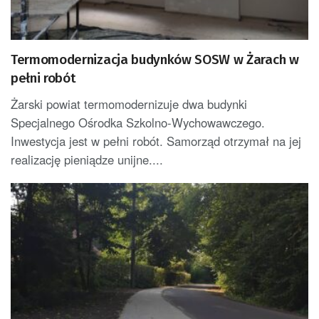
Termomodernizacja budynków SOSW w Żarach w
pełni robót
Żarski powiat termomodernizuje dwa budynki
Specjalnego Ośrodka Szkolno-Wychowawczego.
Inwestycja jest w pełni robót. Samorząd otrzymał na jej
realizację pieniądze unijne....