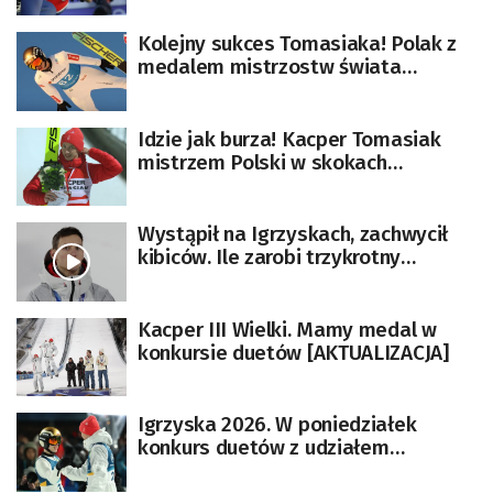
Austriacy
Kolejny sukces Tomasiaka! Polak z
medalem mistrzostw świata
juniorów
Idzie jak burza! Kacper Tomasiak
mistrzem Polski w skokach
narciarskich
Wystąpił na Igrzyskach, zachwycił
kibiców. Ile zarobi trzykrotny
medalista olimpijski?
Kacper III Wielki. Mamy medal w
konkursie duetów [AKTUALIZACJA]
Igrzyska 2026. W poniedziałek
konkurs duetów z udziałem
Tomasiaka i Wąska