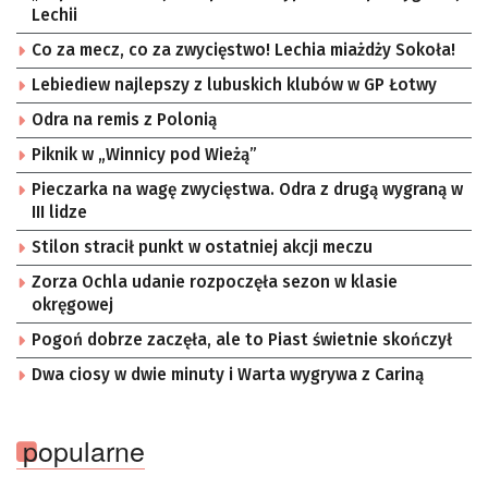
Lechii
Co za mecz, co za zwycięstwo! Lechia miażdży Sokoła!
Lebiediew najlepszy z lubuskich klubów w GP Łotwy
Odra na remis z Polonią
Piknik w „Winnicy pod Wieżą”
Pieczarka na wagę zwycięstwa. Odra z drugą wygraną w
III lidze
Stilon stracił punkt w ostatniej akcji meczu
Zorza Ochla udanie rozpoczęła sezon w klasie
okręgowej
Pogoń dobrze zaczęła, ale to Piast świetnie skończył
Dwa ciosy w dwie minuty i Warta wygrywa z Cariną
popularne