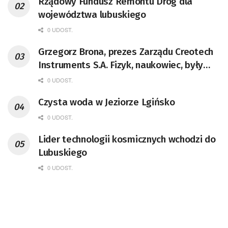
Rządowy Fundusz Remontu Dróg dla
województwa lubuskiego
0 UDOST.
Grzegorz Brona, prezes Zarządu Creotech
Instruments S.A. Fizyk, naukowiec, były
pracownik CERN w Genewie,
0 UDOST.
przedsiębiorca i nauczyciel akademicki,
Czysta woda w Jeziorze Lgińsko
doktor habilitowany nauk fizycznych,
koordynator Rady Sektorowej ds.
0 UDOST.
Kompetencji Przemysłu Lotniczo-
Lider technologii kosmicznych wchodzi do
Kosmicznego oraz członek Komitetu
Lubuskiego
Badań Kosmicznych i Satelitarnych PAN.
0 UDOST.