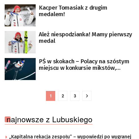
Kacper Tomasiak z drugim
medalem!
Ależ niespodzianka! Mamy pierwszy
medal
PŚ w skokach – Polacy na szóstym
miejscu w konkursie mikstów,
wygrali Japończycy
1
2
3
najnowsze z Lubuskiego
„Kapitalna rekacja zespołu” – wypowiedzi po wygranej