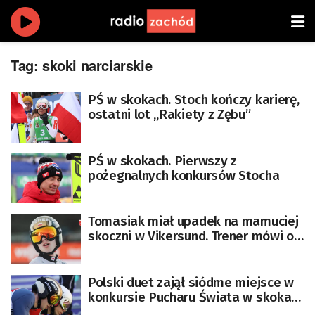
Tag:
skoki narciarskie
PŚ w skokach. Stoch kończy karierę,
ostatni lot „Rakiety z Zębu”
PŚ w skokach. Pierwszy z
pożegnalnych konkursów Stocha
Tomasiak miał upadek na mamuciej
skoczni w Vikersund. Trener mówi o
jego stanie zdrowia
Polski duet zajął siódme miejsce w
konkursie Pucharu Świata w skokach
narciarskich w Lahti. Wygrali