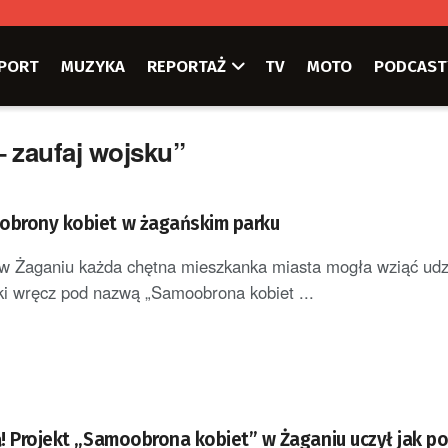
PORT
MUZYKA
REPORTAŻ
TV
MOTO
PODCAST
– zaufaj wojsku”
obrony kobiet w żagańskim parku
 w Żaganiu każda chętna mieszkanka miasta mogła wziąć udz
ki wręcz pod nazwą „Samoobrona kobiet ...
ą! Projekt „Samoobrona kobiet” w Żaganiu uczył jak po