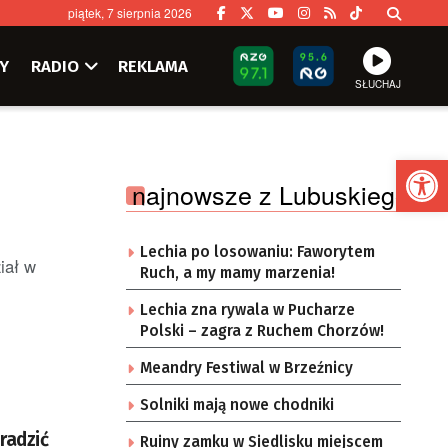
piątek, 7 sierpnia 2026
Y
RADIO
REKLAMA
SŁUCHAJ
Ot
najnowsze z Lubuskiego
Lechia po losowaniu: Faworytem
iał w
Ruch, a my mamy marzenia!
Lechia zna rywala w Pucharze
Polski – zagra z Ruchem Chorzów!
Meandry Festiwal w Brzeźnicy
Solniki mają nowe chodniki
radzić
Ruiny zamku w Siedlisku miejscem