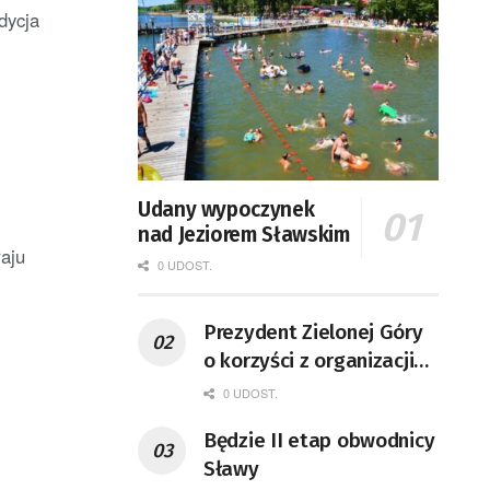
dycja
Udany wypoczynek
nad Jeziorem Sławskim
aju
0 UDOST.
Prezydent Zielonej Góry
o korzyści z organizacji
mety Tour de Pologne
0 UDOST.
Będzie II etap obwodnicy
Sławy