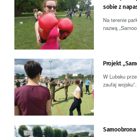
sobie z napa
Na terenie par
nazwą „Samoobr
Projekt „Sam
W Lubsku prze
zaufaj wojsku”
Samoobrona 