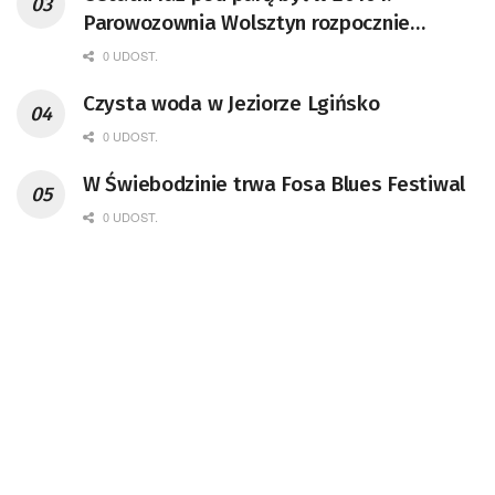
Parowozownia Wolsztyn rozpocznie
remont unikatowego Tr5-65
0 UDOST.
Czysta woda w Jeziorze Lgińsko
0 UDOST.
W Świebodzinie trwa Fosa Blues Festiwal
0 UDOST.