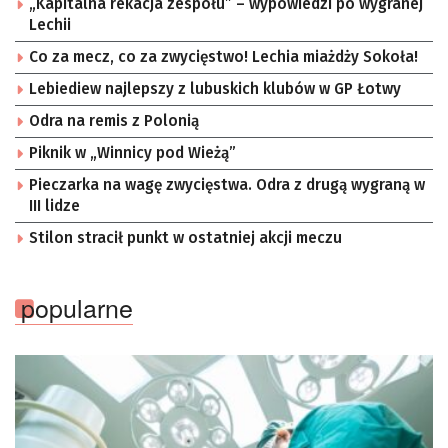
„Kapitalna rekacja zespołu” – wypowiedzi po wygranej
Lechii
Co za mecz, co za zwycięstwo! Lechia miażdży Sokoła!
Lebiediew najlepszy z lubuskich klubów w GP Łotwy
Odra na remis z Polonią
Piknik w „Winnicy pod Wieżą”
Pieczarka na wagę zwycięstwa. Odra z drugą wygraną w
III lidze
Stilon stracił punkt w ostatniej akcji meczu
popularne