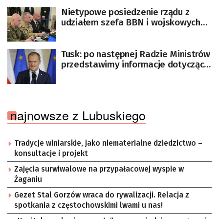
Nietypowe posiedzenie rządu z
udziałem szefa BBN i wojskowych
dowódców
Tusk: po następnej Radzie Ministrów
przedstawimy informacje dotyczące
nadużyć finansowych w instytucjach
publicznych
najnowsze z Lubuskiego
Tradycje winiarskie, jako niematerialne dziedzictwo –
konsultacje i projekt
Zajęcia surwiwalowe na przypałacowej wyspie w
Żaganiu
Gezet Stal Gorzów wraca do rywalizacji. Relacja z
spotkania z częstochowskimi lwami u nas!