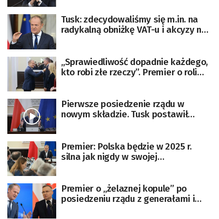
Tusk: zdecydowaliśmy się m.in. na
radykalną obniżkę VAT-u i akcyzy na
paliwa [AKTUALIZOWANY]
„Sprawiedliwość dopadnie każdego,
kto robi złe rzeczy”. Premier o roli
nowego ministra
Pierwsze posiedzenie rządu w
nowym składzie. Tusk postawił
ministrom ultimatum
[AKTUALIZACJA]
Premier: Polska będzie w 2025 r.
silna jak nigdy w swojej
nowoczesnej historii
Premier o „żelaznej kopule” po
posiedzeniu rządu z generałami i
szefem BBN