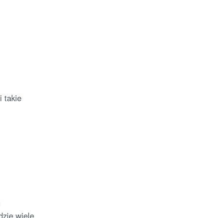
Rady Sektorowej ds.
Kompetencji Przemysłu
Lotniczo-Kosmicznego
oraz członek Komitetu
Badań Kosmicznych i
Satelitarnych PAN.
 takie
u
zie wiele