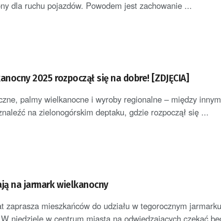
ny dla ruchu pojazdów. Powodem jest zachowanie ...
anocny 2025 rozpoczął się na dobre! [ZDJĘCIA]
zne, palmy wielkanocne i wyroby regionalne – między innymi
naleźć na zielonogórskim deptaku, gdzie rozpoczął się ...
ają na jarmark wielkanocny
at zaprasza mieszkańców do udziału w tegorocznym jarmark
W niedzielę w centrum miasta na odwiedzających czekać będ