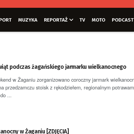
PORT
MUZYKA
REPORTAŻ
TV
MOTO
PODCAST
iąt podczas żagańskiego jarmarku wielkanocnego
kend w Żaganiu zorganizowano coroczny jarmark wielkanocn
na przedzamczu stoisk z rękodziełem, regionalnym potrawam
do ...
kanocny w Żaganiu [ZDJĘCIA]