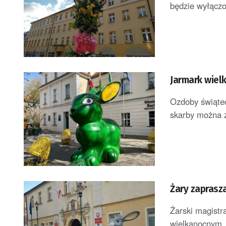
będzie wyłączo
Jarmark wielk
Ozdoby świątec
skarby można z
Żary zaprasz
Żarski magistr
wielkanocnym. 