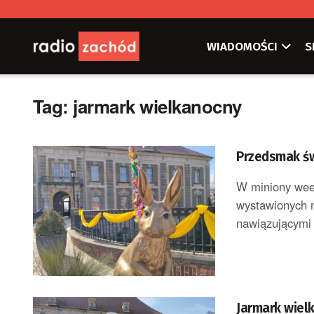
WIADOMOŚCI
S
Tag:
jarmark wielkanocny
Przedsmak św
W miniony wee
wystawionych 
nawiązującymi 
Jarmark wiel