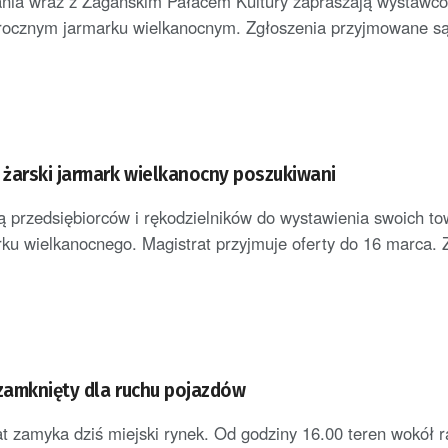
ania wraz z Żagańskim Pałacem Kultury zapraszają wystawc
rocznym jarmarku wielkanocnym. Zgłoszenia przyjmowane są 
żarski jarmark wielkanocny poszukiwani
ą przedsiębiorców i rękodzielników do wystawienia swoich t
ku wielkanocnego. Magistrat przyjmuje oferty do 16 marca. 
 zamknięty dla ruchu pojazdów
at zamyka dziś miejski rynek. Od godziny 16.00 teren wokół r