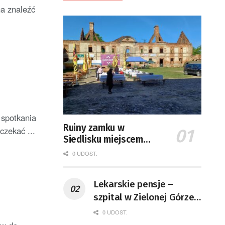
na znaleźć
 spotkania
Ruiny zamku w
zekać ...
Siedlisku miejscem
święta plonów
0 UDOST.
Lekarskie pensje –
szpital w Zielonej Górze
podaje dane
0 UDOST.