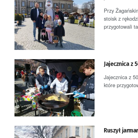
Przy Żagańskim
stoisk z rękod
przygotowali ta
Jajecznica z 
Jajecznica z 50
które przygotow
Ruszył jarma