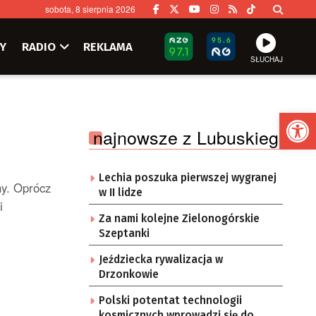
sobota, 8 sierpnia 2026
Y
RADIO
REKLAMA
SŁUCHAJ
Ot
najnowsze z Lubuskiego
Lechia poszuka pierwszej wygranej
y. Oprócz
w II lidze
i
Za nami kolejne Zielonogórskie
Szeptanki
Jeździecka rywalizacja w
Drzonkowie
Polski potentat technologii
kosmicznych wprowadzi się do