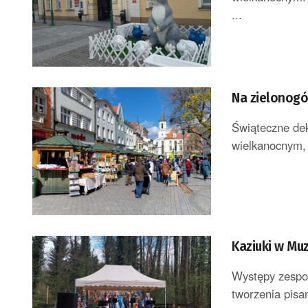
...
Na zielonogó
Świąteczne dek
wielkanocnym, k
Kaziuki w Mu
Występy zespo
tworzenia pisan