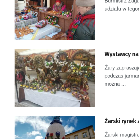
Burmistrz Żag
udziału w tego
Wystawcy na 
Żary zapraszaj
podczas jarmar
można ...
Żarski rynek
Żarski magistr