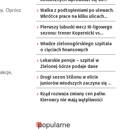
Zielonej Góry
ny. Oprócz
Walka z podtopieniami po ulewach.
Wkrótce prace na kilku ulicach
Gorzowa
Pierwszy lubuski mecz III-ligowego
sezonu: trener Kopernicki vs
starzy znajomi
Władze zielonogórskiego szpitala
o cięciach finansowych
Lekarskie pensje – szpital w
Zielonej Górze podaje dane
akcje,
Drugi sezon Stilonu w elicie
juniorów młodszych zaczyna się w
sobotę
Rząd rozważa zmiany cen paliw.
Kierowcy nie mają wątpliwości
popularne