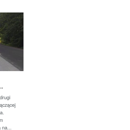
drugi
łączącej
a.
em
 na...