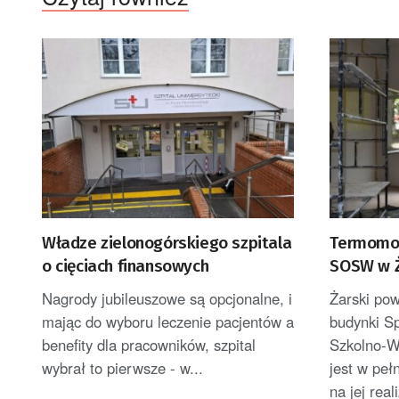
Władze zielonogórskiego szpitala
Termomod
o cięciach finansowych
SOSW w Ż
Nagrody jubileuszowe są opcjonalne, i
Żarski po
mając do wyboru leczenie pacjentów a
budynki S
benefity dla pracowników, szpital
Szkolno-W
wybrał to pierwsze - w...
jest w peł
na jej real