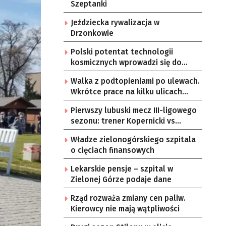
Szeptanki
Jeździecka rywalizacja w
Drzonkowie
Polski potentat technologii
kosmicznych wprowadzi się do
Zielonej Góry
Walka z podtopieniami po ulewach.
Wkrótce prace na kilku ulicach
Gorzowa
Pierwszy lubuski mecz III-ligowego
sezonu: trener Kopernicki vs
starzy znajomi
Władze zielonogórskiego szpitala
o cięciach finansowych
Lekarskie pensje – szpital w
Zielonej Górze podaje dane
Rząd rozważa zmiany cen paliw.
Kierowcy nie mają wątpliwości