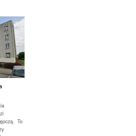
a
ia
zi
tępczą. To
zy