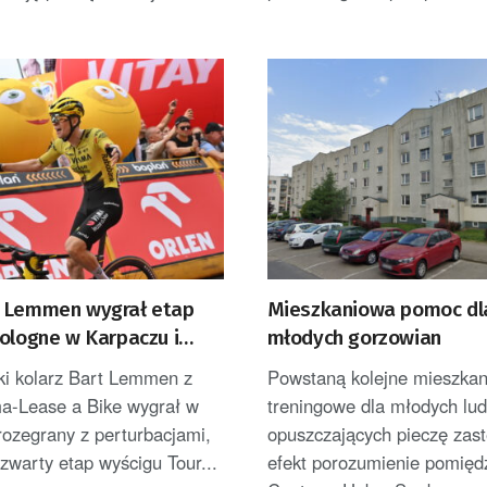
 Lemmen wygrał etap
Mieszkaniowa pomoc dl
Pologne w Karpaczu i
młodych gorzowian
derem
ki kolarz Bart Lemmen z
Powstaną kolejne mieszkan
ma-Lease a Bike wygrał w
treningowe dla młodych lud
rozegrany z perturbacjami,
opuszczających pieczę zas
zwarty etap wyścigu Tour...
efekt porozumienie pomięd