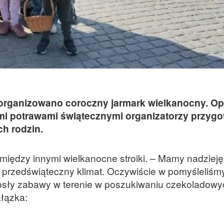
organizowano coroczny jarmark wielkanocny. O
ymi potrawami świątecznymi organizatorzy przygo
ch rodzin.
iędzy innymi wielkanocne stroiki. – Mamy nadzieję
przedświąteczny klimat. Oczywiście w pomyśleliśmy
osły zabawy w terenie w poszukiwaniu czekoladowyc
ałązka: