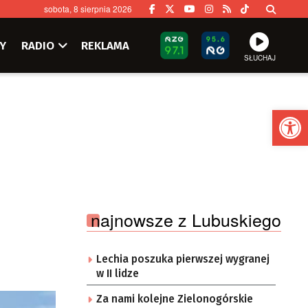
sobota, 8 sierpnia 2026
Y
RADIO
REKLAMA
SŁUCHAJ
Ot
najnowsze z Lubuskiego
Lechia poszuka pierwszej wygranej
w II lidze
Za nami kolejne Zielonogórskie