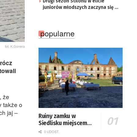
Drugi sezon Stilonu w elicie
juniorów młodszych zaczyna się w
sobotę
popularne
fot. K.Gonera
prócz
towali
, że
 także o
h jaj –
Ruiny zamku w
Siedlisku miejscem
święta plonów
0 UDOST.