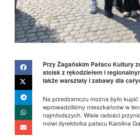
Przy Żagańskim Pałacu Kultury z
stoisk z rękodziełem i regionaln
także warsztaty i zabawy dla cały
Na przedzamczu można było kupić m
wprowadziliśmy mieszkańców w ten 
najmłodszych. Wiele radości przyni
mówi dyrektorka pałacu Karolina G