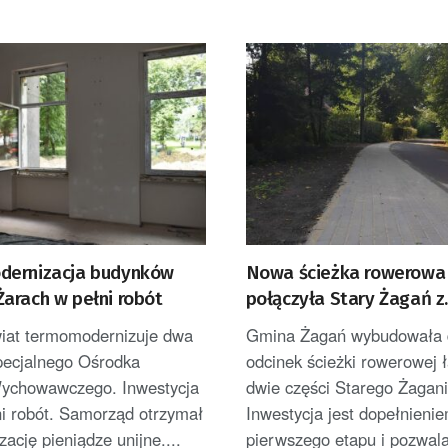
ernizacja budynków
Nowa ścieżka rowerowa
arach w pełni robót
połączyła Stary Żagań z
Żaganówkiem
wiat termomodernizuje dwa
Gmina Żagań wybudowała 
pecjalnego Ośrodka
odcinek ścieżki rowerowej 
ychowawczego. Inwestycja
dwie części Starego Żagani
ni robót. Samorząd otrzymał
Inwestycja jest dopełnieni
izację pieniądze unijne....
pierwszego etapu i pozwala