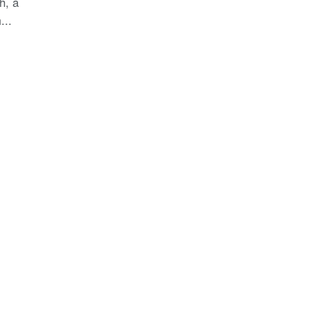
h, a
..