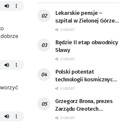
Lekarskie pensje –
szpital w Zielonej Górze
to
podaje dane
0 UDOST.
 dobrze
Będzie II etap obwodnicy
Sławy
0 UDOST.
Polski potentat
technologii kosmicznych
tworzyć
wprowadzi się do Zielonej
0 UDOST.
Góry
Grzegorz Brona, prezes
Zarządu Creotech
Instruments S.A. Fizyk,
0 UDOST.
naukowiec, były
pracownik CERN w