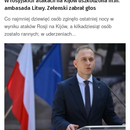
W rosyjskich atakach na Kijów uszkodzona m.in.
ambasada Litwy. Zełenski zabrał głos
Co najmniej dziewięć osób zginęło ostatniej nocy w
wyniku ataków Rosji na Kijów, a kilkadziesiąt osób
zostało rannych; w uderzeniach...