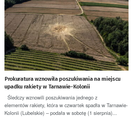
Prokuratura wznowiła poszukiwania na miejscu
upadku rakiety w Tarnawie-Kolonii
Śledczy wznowili poszukiwania jednego z
elementów rakiety, która w czwartek spadła w Tarnawie-
Kolonii (Lubelskie) – podała w sobotę (1 sierpnia)...