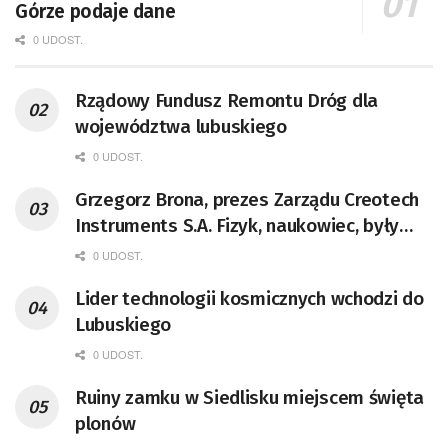
Górze podaje dane
0 UDOST.
Rządowy Fundusz Remontu Dróg dla
województwa lubuskiego
0 UDOST.
Grzegorz Brona, prezes Zarządu Creotech
Instruments S.A. Fizyk, naukowiec, były
pracownik CERN w Genewie,
0 UDOST.
przedsiębiorca i nauczyciel akademicki,
Lider technologii kosmicznych wchodzi do
doktor habilitowany nauk fizycznych,
Lubuskiego
koordynator Rady Sektorowej ds.
Kompetencji Przemysłu Lotniczo-
0 UDOST.
Kosmicznego oraz członek Komitetu
Ruiny zamku w Siedlisku miejscem święta
Badań Kosmicznych i Satelitarnych PAN.
plonów