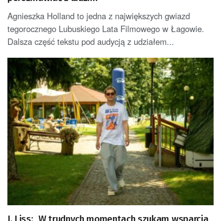
Agnieszka Holland to jedna z największych gwiazd
tegorocznego Lubuskiego Lata Filmowego w Łagowie.
Dalsza część tekstu pod audycją z udziałem...
I. Liss: „W trudnych momentach szukam wsparcia