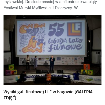
myśliwskiej. Do siedemnastej w amfiteatrze trwa piąty
Festiwal Muzyki Myśliwskiej i Dziczyzny. W...
Wyniki gali finałowej LLF w Łagowie [GALERIA
ZDJĘĆ]