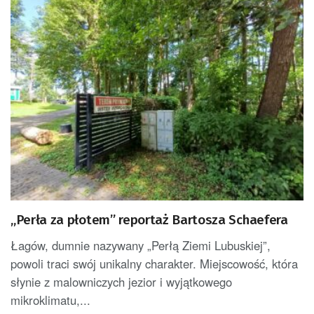
„Perła za płotem” reportaż Bartosza Schaefera
Łagów, dumnie nazywany „Perłą Ziemi Lubuskiej”,
powoli traci swój unikalny charakter. Miejscowość, która
słynie z malowniczych jezior i wyjątkowego
mikroklimatu,...