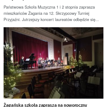
Państwowa Szkoła Muzyczna 1 i 2 stopnia zaprasza
mieszkańców Żagania na 12. Skrzypcowy Turniej
Przyjaźni. Jutrzejszy koncert laureatów odbędzie się...
Żagańska szkoła zaprasza na noworoczny