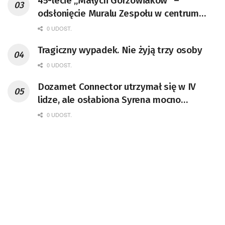
45-lecie „Małych Gorzowiaków” –
odsłonięcie Muralu Zespołu w centrum
miasta
0 UDOST.
Tragiczny wypadek. Nie żyją trzy osoby
0 UDOST.
Dozamet Connector utrzymał się w IV
lidze, ale osłabiona Syrena mocno
postraszyła
0 UDOST.