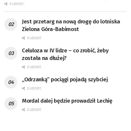
0 UDOST.
Jest przetarg na nową drogę do lotniska
Zielona Góra-Babimost
0 UDOST.
Celuloza w IV lidze – co zrobić, żeby
została na dłużej?
0 UDOST.
„Odrzanką” pociągi pojadą szybciej
0 UDOST.
Mordal dalej będzie prowadził Lechię
0 UDOST.