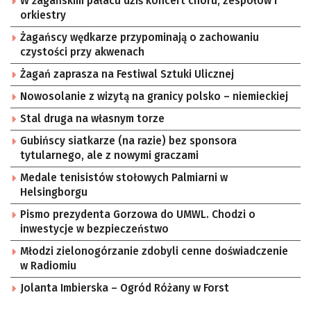
W żagańskim pałacu dziś koncert chóru, zespołów i
orkiestry
Żagańscy wędkarze przypominają o zachowaniu
czystości przy akwenach
Żagań zaprasza na Festiwal Sztuki Ulicznej
Nowosolanie z wizytą na granicy polsko – niemieckiej
Stal druga na własnym torze
Gubińscy siatkarze (na razie) bez sponsora
tytularnego, ale z nowymi graczami
Medale tenisistów stołowych Palmiarni w
Helsingborgu
Pismo prezydenta Gorzowa do UMWL. Chodzi o
inwestycje w bezpieczeństwo
Młodzi zielonogórzanie zdobyli cenne doświadczenie
w Radiomiu
Jolanta Imbierska – Ogród Różany w Forst