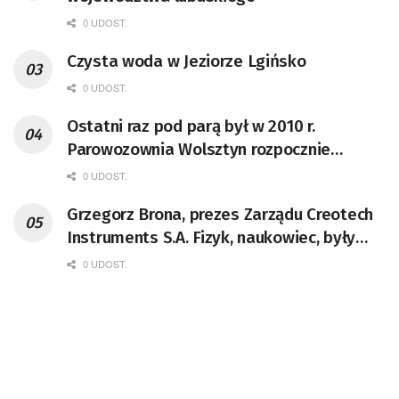
0 UDOST.
Czysta woda w Jeziorze Lgińsko
0 UDOST.
Ostatni raz pod parą był w 2010 r.
Parowozownia Wolsztyn rozpocznie
remont unikatowego Tr5-65
0 UDOST.
Grzegorz Brona, prezes Zarządu Creotech
Instruments S.A. Fizyk, naukowiec, były
pracownik CERN w Genewie,
0 UDOST.
przedsiębiorca i nauczyciel akademicki,
doktor habilitowany nauk fizycznych,
koordynator Rady Sektorowej ds.
Kompetencji Przemysłu Lotniczo-
Kosmicznego oraz członek Komitetu