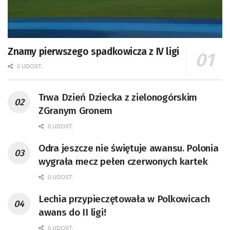
Znamy pierwszego spadkowicza z IV ligi
0 UDOST.
Trwa Dzień Dziecka z zielonogórskim
ZGranym Gronem
0 UDOST.
Odra jeszcze nie świętuje awansu. Polonia
wygrała mecz pełen czerwonych kartek
0 UDOST.
Lechia przypieczętowała w Polkowicach
awans do II ligi!
0 UDOST.