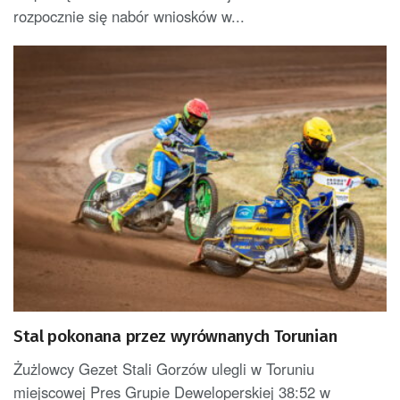
rozpocznie się nabór wniosków w...
Stal pokonana przez wyrównanych Torunian
Żużlowcy Gezet Stali Gorzów ulegli w Toruniu
miejscowej Pres Grupie Deweloperskiej 38:52 w