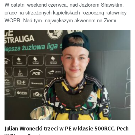
W ostatni weekend czerwca, nad Jeziorem Sławskim,
prace na strzeżonych kąpieliskach rozpoczną ratownicy
WOPR. Nad tym największym akwenem na Ziemi...
Julian Wronecki trzeci w PE w klasie 500RCC. Pech