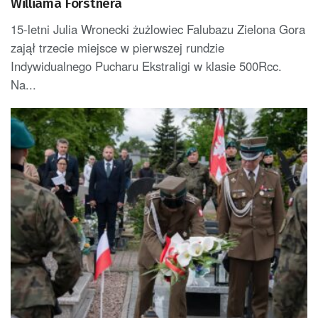
Williama Forstnera
15-letni Julia Wronecki żużlowiec Falubazu Zielona Gora
zajął trzecie miejsce w pierwszej rundzie
Indywidualnego Pucharu Ekstraligi w klasie 500Rcc.
Na...