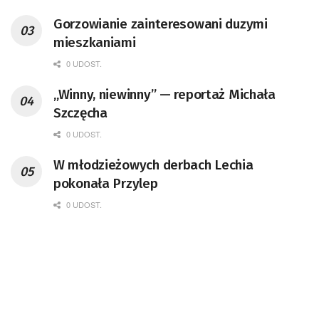
Gorzowianie zainteresowani duzymi
mieszkaniami
0 UDOST.
„Winny, niewinny” — reportaż Michała
Szczęcha
0 UDOST.
W młodzieżowych derbach Lechia
pokonała Przylep
0 UDOST.