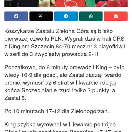
Koszykarze Zastalu Zielona Góra są blisko
pierwszej czwórki PLK. Wygrali dziś w hali CRS
z Kingiem Szczecin 84-70 mecz nr 3 playoffów i
w serii do 3 zwycięstw prowadzą 2-1!
Początkowo, do 6 minuty prowadził King – było
wtedy 10-9 dla gości, ale Zastal zaczął twardo
bronić, wymusił aż 6 strat w I kwarcie i do jej
końca Szczecinianie rzucili tylko 2 punkty, a
Zastal 8.
Po 10 minutach 17-12 dla Zielonogórzan.
King szybko wyrównał w II kwarcie po trójce
Gielo i rzucie spod kosza Popovica. 17-17, ale