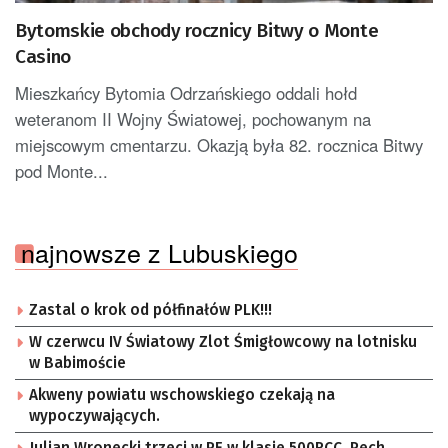
Bytomskie obchody rocznicy Bitwy o Monte
Casino
Mieszkańcy Bytomia Odrzańskiego oddali hołd
weteranom II Wojny Światowej, pochowanym na
miejscowym cmentarzu. Okazją była 82. rocznica Bitwy
pod Monte...
najnowsze z Lubuskiego
Zastal o krok od półfinałów PLK!!!
W czerwcu IV Światowy Zlot Śmigłowcowy na lotnisku
w Babimoście
Akweny powiatu wschowskiego czekają na
wypoczywających.
Julian Wronecki trzeci w PE w klasie 500RCC. Pech