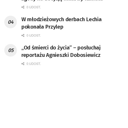
0 UDOST.
W młodzieżowych derbach Lechia
pokonała Przylep
0 UDOST.
„Od śmierci do życia” – posłuchaj
reportażu Agnieszki Dobosiewicz
0 UDOST.