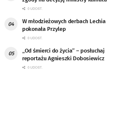
0 UDOST.
W młodzieżowych derbach Lechia
pokonała Przylep
0 UDOST.
„Od śmierci do życia” – posłuchaj
reportażu Agnieszki Dobosiewicz
0 UDOST.