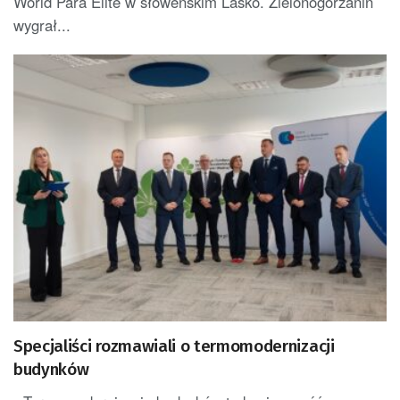
World Para Elite w słoweńskim Laško. Zielonogórzanin
wygrał...
Specjaliści rozmawiali o termomodernizacji
budynków