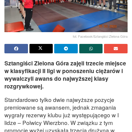
fot. Facebook/Sztangiści Zielona Góra
Sztangiści Zielona Góra zajęli trzecie miejsce
w klasyfikacji II ligi w ponoszeniu ciężarów i
wywalczyli awans do najwyższej klasy
rozgrywkowej.
Standardowo tylko dwie najwyższe pozycje
premiowane są awansem, jednak zmagania
wygrały rezerwy klubu już występującego w I
lidze – Polwicy Wierzbno. W związku z tym
promocję wyżej uzyskała trzecia drużyna w