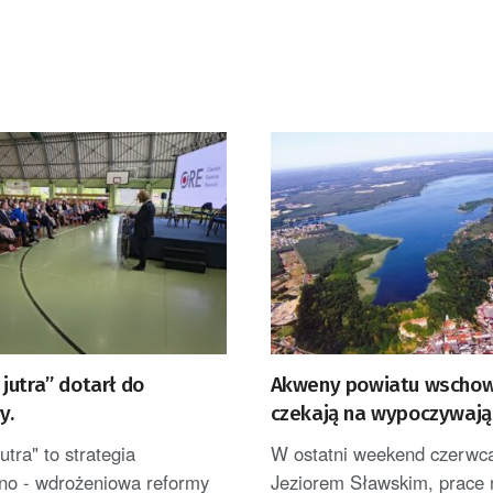
jutra” dotarł do
Akweny powiatu wscho
y.
czekają na wypoczywają
tra" to strategia
W ostatni weekend czerwc
jno - wdrożeniowa reformy
Jeziorem Sławskim, prace 