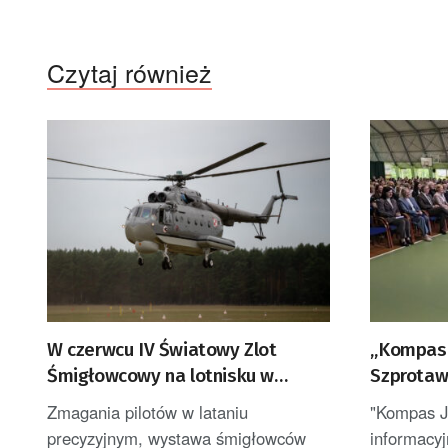
Czytaj również
W czerwcu IV Światowy Zlot
„Kompas 
Śmigłowcowy na lotnisku w
Szprotaw
Babimoście
Zmagania pilotów w lataniu
"Kompas Ju
precyzyjnym, wystawa śmigłowców
informacy