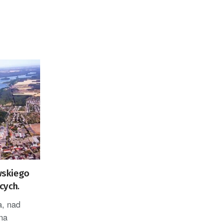
wskiego
cych.
a, nad
na