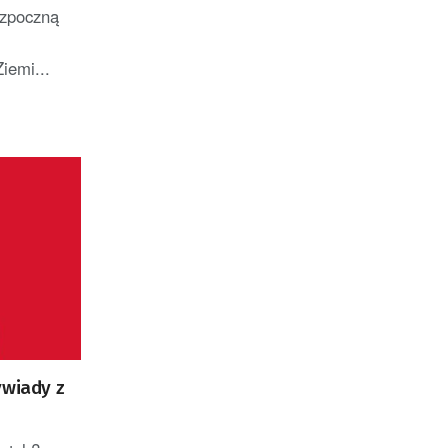
ozpoczną
m
iemi...
ywiady z