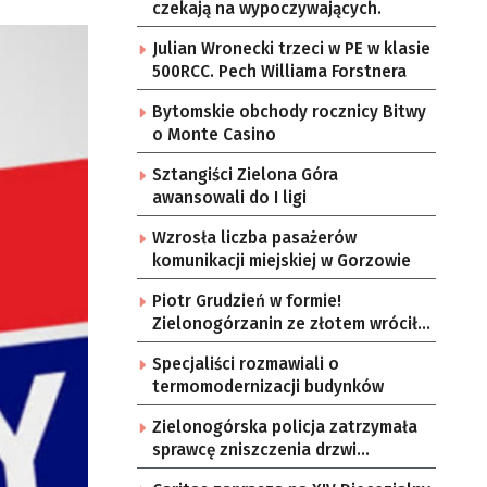
czekają na wypoczywających.
Julian Wronecki trzeci w PE w klasie
500RCC. Pech Williama Forstnera
Bytomskie obchody rocznicy Bitwy
o Monte Casino
Sztangiści Zielona Góra
awansowali do I ligi
Wzrosła liczba pasażerów
komunikacji miejskiej w Gorzowie
Piotr Grudzień w formie!
Zielonogórzanin ze złotem wrócił
ze Słowenii
Specjaliści rozmawiali o
termomodernizacji budynków
Zielonogórska policja zatrzymała
sprawcę zniszczenia drzwi
akademika