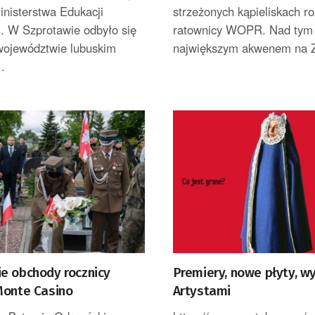
inisterstwa Edukacji
strzeżonych kąpieliskach r
. W Szprotawie odbyło się
ratownicy WOPR. Nad ty
 województwie lubuskim
największym akwenem na Z
..
e obchody rocznicy
Premiery, nowe płyty, w
Monte Casino
Artystami