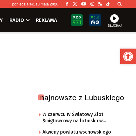
poniedziałek, 18 maja 2026
Y
RADIO
REKLAMA
SŁUCHAJ
Ot
najnowsze z Lubuskiego
W czerwcu IV Światowy Zlot
Śmigłowcowy na lotnisku w
Babimoście
Akweny powiatu wschowskiego