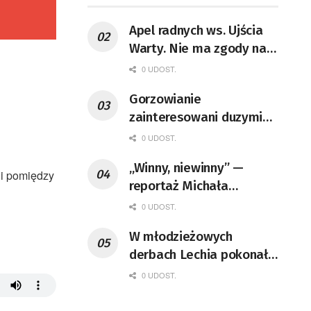
Apel radnych ws. Ujścia
Warty. Nie ma zgody na
decyzję ministry klimatu
0 UDOST.
Gorzowianie
zainteresowani duzymi
mieszkaniami
0 UDOST.
„Winny, niewinny” —
gi pomiędzy
reportaż Michała
Szczęcha
0 UDOST.
W młodzieżowych
derbach Lechia pokonała
Przylep
0 UDOST.