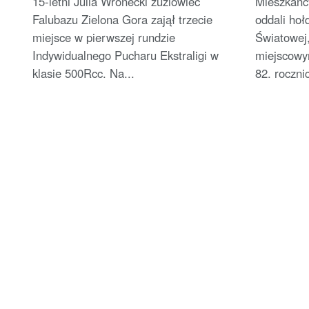
15-letni Julia Wronecki żużlowiec
Mieszkańc
Falubazu Zielona Gora zajął trzecie
oddali hoł
miejsce w pierwszej rundzie
Światowej
Indywidualnego Pucharu Ekstraligi w
miejscowy
klasie 500Rcc. Na...
82. roczni