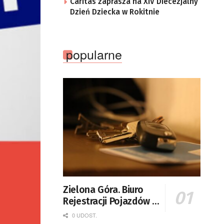
Caritas zaprasza na XIV Diecezjalny
Dzień Dziecka w Rokitnie
popularne
Zielona Góra. Biuro
Rejestracji Pojazdów i
Praw Jazdy po nowemu
0 UDOST.