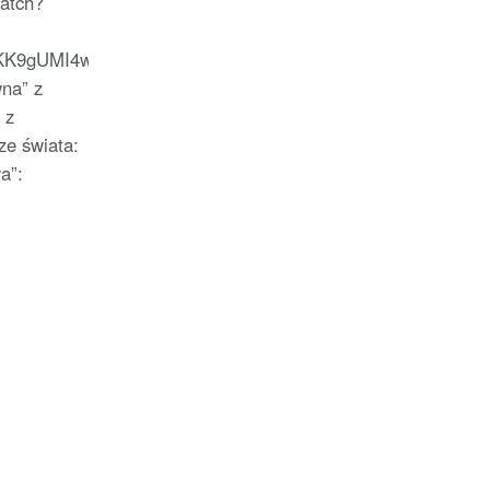
atch?
KK9gUMI4wlqiK8P-
na” z
 z
ze świata:
a”: