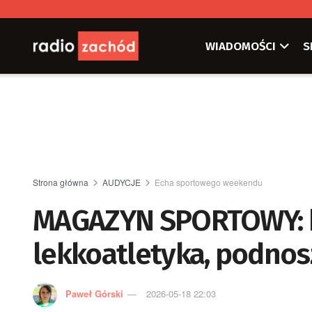
WIADOMOŚCI
S
Strona główna
AUDYCJE
Echa sportowego weekendu
MAGAZYN SPORTOWY: ka
lekkoatletyka, podnos
Paweł Górski
2026-05-18 22:03