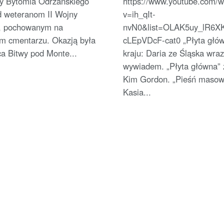
y Bytomia Odrzańskiego
https://www.youtube.com/w
d weteranom II Wojny
v=ih_qIt-
, pochowanym na
nvN0&list=OLAK5uy_lR6X
m cmentarzu. Okazją była
cLEpVDcF-cat0 „Płyta głów
ca Bitwy pod Monte...
kraju: Daria ze Śląska wraz
wywiadem. „Płyta główna” 
Kim Gordon. „Pieśń masow
Kasia...