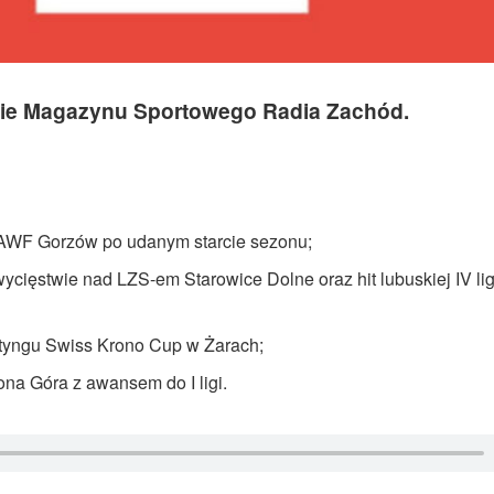
ie Magazynu Sportowego Radia Zachód.
AWF Gorzów po udanym starcie sezonu;
wycięstwie nad LZS-em Starowice Dolne oraz hit lubuskiej IV li
mityngu Swiss Krono Cup w Żarach;
ona Góra z awansem do I ligi.