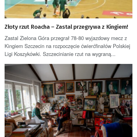
Złoty rzut Roacha – Zastal przegrywa z Kingiem!
Zastal Zielona Góra przegrał 78-80 wyjazdowy mecz z
Kingiem Szczecin na rozpoczęcie ćwierćfinałów Polskiej
Ligi Koszykówki. Szczecinianie rzut na wygraną...