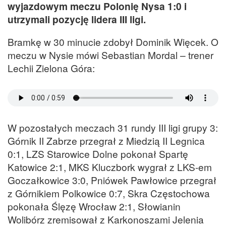
wyjazdowym meczu Polonię Nysa 1:0 i
utrzymali pozycję lidera III ligi.
Bramkę w 30 minucie zdobył Dominik Więcek. O
meczu w Nysie mówi Sebastian Mordal – trener
Lechii Zielona Góra:
W pozostałych meczach 31 rundy III ligi grupy 3:
Górnik II Zabrze przegrał z Miedzią II Legnica
0:1, LZS Starowice Dolne pokonał Spartę
Katowice 2:1, MKS Kluczbork wygrał z LKS-em
Goczałkowice 3:0, Pniówek Pawłowice przegrał
z Górnikiem Polkowice 0:7, Skra Częstochowa
pokonała Ślęzę Wrocław 2:1, Słowianin
Wolibórz zremisował z Karkonoszami Jelenia