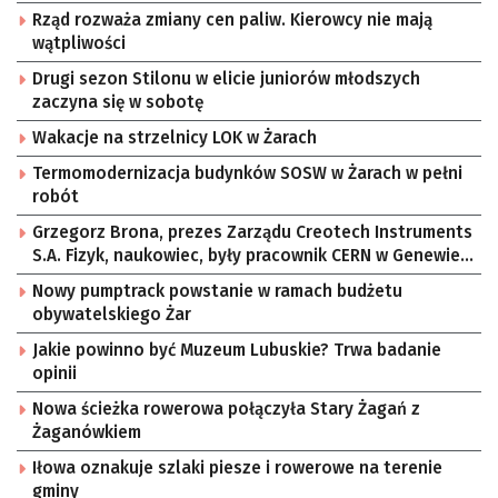
Rząd rozważa zmiany cen paliw. Kierowcy nie mają
wątpliwości
Drugi sezon Stilonu w elicie juniorów młodszych
zaczyna się w sobotę
Wakacje na strzelnicy LOK w Żarach
Termomodernizacja budynków SOSW w Żarach w pełni
robót
Grzegorz Brona, prezes Zarządu Creotech Instruments
S.A. Fizyk, naukowiec, były pracownik CERN w Genewie,
przedsiębiorca i nauczyciel akademicki, doktor
Nowy pumptrack powstanie w ramach budżetu
habilitowany nauk fizycznych, koordynator Rady
obywatelskiego Żar
Sektorowej ds. Kompetencji Przemysłu Lotniczo-
Kosmicznego oraz członek Komitetu Badań
Jakie powinno być Muzeum Lubuskie? Trwa badanie
Kosmicznych i Satelitarnych PAN.
opinii
Nowa ścieżka rowerowa połączyła Stary Żagań z
Żaganówkiem
Iłowa oznakuje szlaki piesze i rowerowe na terenie
gminy