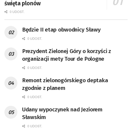
święta plonów
0 UDOST.
Będzie II etap obwodnicy Sławy
0 UDOST.
Prezydent Zielonej Góry o korzyści z
organizacji mety Tour de Pologne
0 UDOST.
Remont zielonogórskiego deptaka
zgodnie z planem
0 UDOST.
Udany wypoczynek nad Jeziorem
Sławskim
0 UDOST.