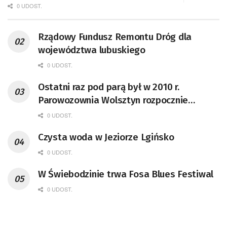
0 UDOST.
Rządowy Fundusz Remontu Dróg dla
województwa lubuskiego
0 UDOST.
Ostatni raz pod parą był w 2010 r.
Parowozownia Wolsztyn rozpocznie
remont unikatowego Tr5-65
0 UDOST.
Czysta woda w Jeziorze Lgińsko
0 UDOST.
W Świebodzinie trwa Fosa Blues Festiwal
0 UDOST.