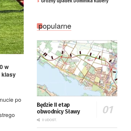
Groźny upadek Dominika Kubery
popularne
:0 w
 klasy
inucie po
Będzie II etap
obwodnicy Sławy
strego
0 UDOST.