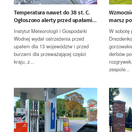
Temperatura nawet do 38 st. C.
Wzmocnio
Ogłoszono alerty przed upałami i
marsz po 
burzami
Instytut Meteorologii i Gospodarki
W sobotę 
Wodnej wydał ostrzeżenia przed
Drezdenko
upałem dla 13 województw i przed
gorzowskie
burzami dla przeważającej części
derbów po
kraju, z...
rozgrywek
zespole...