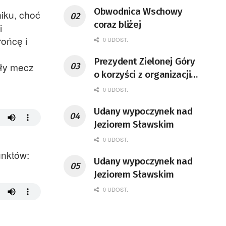
Obwodnica Wschowy
niku, choć
coraz bliżej
i
rońcę i
0 UDOST.
Prezydent Zielonej Góry
ały mecz
o korzyści z organizacji
mety Tour de Pologne
0 UDOST.
Udany wypoczynek nad
Jeziorem Sławskim
0 UDOST.
unktów:
Udany wypoczynek nad
Jeziorem Sławskim
0 UDOST.