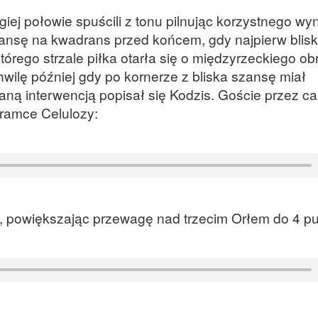
iej połowie spuścili z tonu pilnując korzystnego wy
zansę na kwadrans przed końcem, gdy najpierw blisk
tórego strzale piłka otarła się o międzyrzeckiego ob
hwilę później gdy po kornerze z bliska szansę miał
aną interwencją popisał się Kodzis. Goście przez c
bramce Celulozy:
u, powiększając przewagę nad trzecim Orłem do 4 p