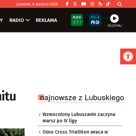
czwartek, 6 sierpnia 2026
Y
RADIO
REKLAMA
SŁUCHAJ
Ot
itu
najnowsze z Lubuskiego
Wzmocniony Lubuszanin zaczyna
marsz po IV ligę
Ośno Cross Triathlon wraca w