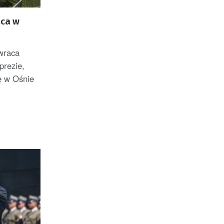
aca w
wraca
prezie,
ę w Ośnie