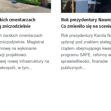
skich cmentarzach
Rok prezydentury Nawro
 zniczodzielnie
Co zmieniło się na sceni
politycznej?
h żarskich cmentarzach
Rok prezydentury Karola N
niczodzielnie. Magistrat
upłynął pod znakiem stałeg
umowę na wykonanie
rządem obejmującego kwes
cji projektowo-
programu SAFE, reformy 
wej nowej infrastruktury na
sprawiedliwości, finansów
ekropolii, w tym...
publicznych...