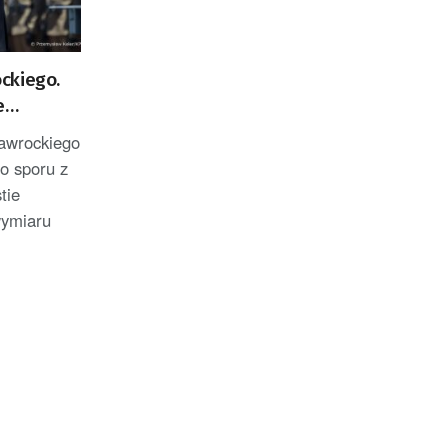
ckiego.
e
awrockiego
o sporu z
tie
wymiaru