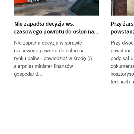
Nie zapadła decyzja ws.
Przy żar
czasowego powrotu do osłon na
powstaną
rynku paliw
Nie zapadła decyzja w sprawie
Przy dwóc
czasowego powrotu do osłon na
powstaną z
rynku paliw - powiedział w środę (5
podpisał 
sierpnia) minister finansów i
dokumenta
gospodarki...
kosztoryso
terenach n