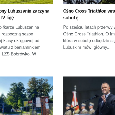
ny Lubuszanin zaczyna
Ośno Cross Triathlon wr
IV ligę
sobotę
piłkarze Lubuszanina
Po sześciu latach przerwy 
 rozpoczną sezon
Ośno Cross Triathlon. O im
j klasy okręgowej od
która w sobotę odbędzie si
wiatu z beniaminkiem
Lubuskim mówi główny...
, LZS Bobrówko. W